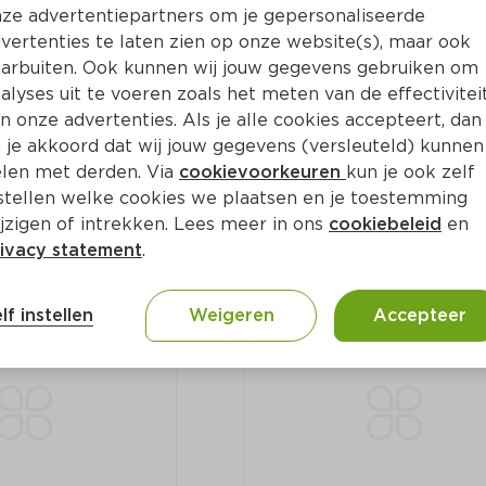
ze advertentiepartners om je gepersonaliseerde
vertenties te laten zien op onze website(s), maar ook
arbuiten. Ook kunnen wij jouw gegevens gebruiken om
alyses uit te voeren zoals het meten van de effectivitei
n onze advertenties. Als je alle cookies accepteert, dan
rots Kipfilet 2 
PLUS Boerentrots Kipfilet
Voordeelverpakking
 je akkoord dat wij jouw gegevens (versleuteld) kunnen
Per 800 g
len met derden. Via
cookievoorkeuren
kun je ook zelf
stellen welke cookies we plaatsen en je toestemming
jzigen of intrekken. Lees meer in ons
cookiebeleid
en
9.
69
0
ivacy statement
.
lf instellen
Weigeren
Accepteer