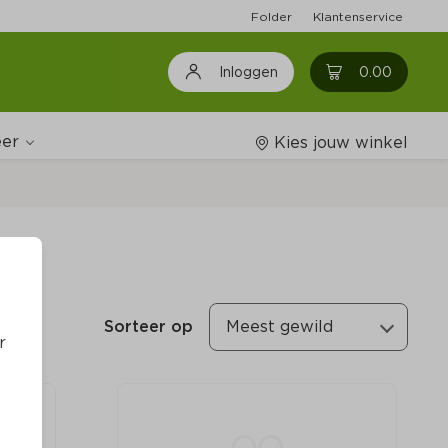
Folder
Klantenservice
0
0.00
Inloggen
er
Kies jouw winkel
Wijnshop
Boodschappenlijstjes
Sorteer op
Meest gewild
r