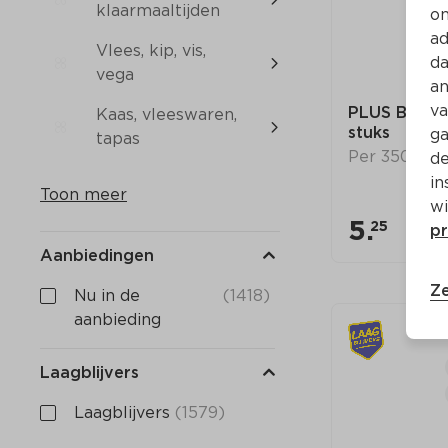
klaarmaaltijden
on
ad
Vlees, kip, vis, 
da
vega
an
va
PLUS Boerent
Kaas, vleeswaren, 
stuks
ga
tapas
Per 350 g
de
in
Toon meer
wi
5.
25
pr
Aanbiedingen
Ze
Nu in de 
(1418)
aanbieding
Laagblijvers
Laagblijvers
(1579)