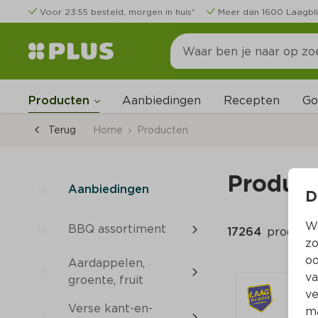
Voor 23:55 besteld, morgen in huis*
Meer dan 1600 Laagbli
Go
Producten
Aanbiedingen
Recepten
Terug
Home
Producten
Produc
Aanbiedingen
D
Wi
BBQ assortiment
17264 
product
zo
oo
Aardappelen, 
va
groente, fruit
ve
Verse kant-en-
ma