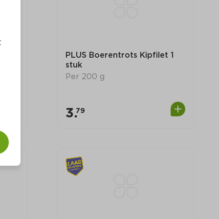
t
 
PLUS Boerentrots Kipfilet 1 
stuk
Per 200 g
3.
79
0
0