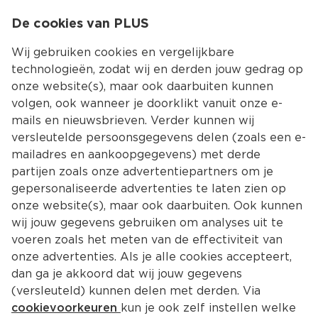
0
De cookies van PLUS
0.00
MENU
Wij gebruiken cookies en vergelijkbare
technologieën, zodat wij en derden jouw gedrag op
onze website(s), maar ook daarbuiten kunnen
Kies jouw winke
volgen, ook wanneer je doorklikt vanuit onze e-
Terug
mails en nieuwsbrieven. Verder kunnen wij
versleutelde persoonsgegevens delen (zoals een e-
mailadres en aankoopgegevens) met derde
partijen zoals onze advertentiepartners om je
gepersonaliseerde advertenties te laten zien op
onze website(s), maar ook daarbuiten. Ook kunnen
wij jouw gegevens gebruiken om analyses uit te
voeren zoals het meten van de effectiviteit van
onze advertenties. Als je alle cookies accepteert,
dan ga je akkoord dat wij jouw gegevens
(versleuteld) kunnen delen met derden. Via
Adres en contact
cookievoorkeuren
kun je ook zelf instellen welke