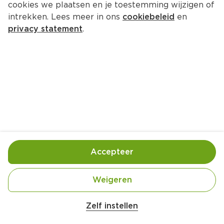
cookies we plaatsen en je toestemming wijzigen of
Dorpsstraat 61 7957 AS De Wijk
intrekken. Lees meer in ons
cookiebeleid
en
privacy statement
.
0522-441301
Openingstijden
Deze week
Volgende week
Maandag
08:00
-
20:00
Dinsdag
08:00
-
20:00
Accepteer
Woensdag
08:00
-
20:00
Donderdag
08:00
-
20:00
Weigeren
Vrijdag
08:00
-
20:00
Zaterdag
08:00
-
20:00
Zelf instellen
Zondag
10:00
-
17:00