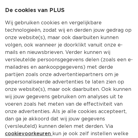
0
De cookies van PLUS
0.00
MENU
Wij gebruiken cookies en vergelijkbare
technologieën, zodat wij en derden jouw gedrag op
onze website(s), maar ook daarbuiten kunnen
Kies jouw winke
volgen, ook wanneer je doorklikt vanuit onze e-
Terug
mails en nieuwsbrieven. Verder kunnen wij
versleutelde persoonsgegevens delen (zoals een e-
mailadres en aankoopgegevens) met derde
partijen zoals onze advertentiepartners om je
gepersonaliseerde advertenties te laten zien op
onze website(s), maar ook daarbuiten. Ook kunnen
wij jouw gegevens gebruiken om analyses uit te
voeren zoals het meten van de effectiviteit van
onze advertenties. Als je alle cookies accepteert,
dan ga je akkoord dat wij jouw gegevens
(versleuteld) kunnen delen met derden. Via
Adres en contact
cookievoorkeuren
kun je ook zelf instellen welke