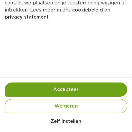
cookies we plaatsen en je toestemming wijzigen of
Julianastraat  42 5087 BB Diessen
intrekken. Lees meer in ons
cookiebeleid
en
privacy statement
.
013-5047770
Openingstijden
Deze week
Volgende week
Maandag
08:30
-
20:00
Dinsdag
08:30
-
20:00
Accepteer
Woensdag
08:30
-
20:00
Donderdag
08:30
-
20:00
Weigeren
Vrijdag
08:30
-
20:00
Zaterdag
08:30
-
18:00
Zelf instellen
Zondag
10:00
-
18:00