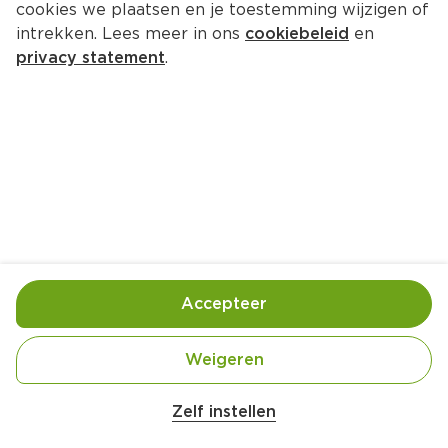
cookies we plaatsen en je toestemming wijzigen of
Raadhuislaan 14 3951 CH Maarn
intrekken. Lees meer in ons
cookiebeleid
en
privacy statement
.
0343-441481
Openingstijden
Deze week
Volgende week
Maandag
08:00
-
21:00
Dinsdag
08:00
-
21:00
Accepteer
Woensdag
08:00
-
21:00
Donderdag
08:00
-
21:00
Weigeren
Vrijdag
08:00
-
21:00
Zaterdag
08:00
-
21:00
Zelf instellen
Zondag
12:00
-
18:00