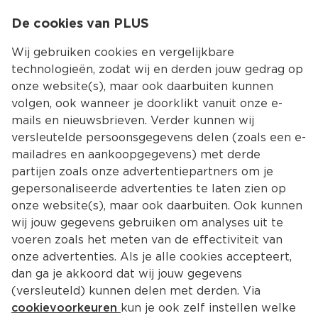
0
De cookies van PLUS
0.00
MENU
Wij gebruiken cookies en vergelijkbare
technologieën, zodat wij en derden jouw gedrag op
onze website(s), maar ook daarbuiten kunnen
Kies jouw winke
volgen, ook wanneer je doorklikt vanuit onze e-
Terug
mails en nieuwsbrieven. Verder kunnen wij
versleutelde persoonsgegevens delen (zoals een e-
mailadres en aankoopgegevens) met derde
partijen zoals onze advertentiepartners om je
gepersonaliseerde advertenties te laten zien op
onze website(s), maar ook daarbuiten. Ook kunnen
wij jouw gegevens gebruiken om analyses uit te
voeren zoals het meten van de effectiviteit van
onze advertenties. Als je alle cookies accepteert,
dan ga je akkoord dat wij jouw gegevens
(versleuteld) kunnen delen met derden. Via
Adres en contact
cookievoorkeuren
kun je ook zelf instellen welke