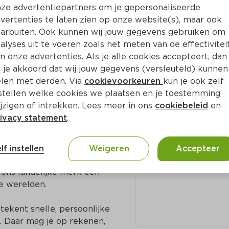
ze advertentiepartners om je gepersonaliseerde
vertenties te laten zien op onze website(s), maar ook
arbuiten. Ook kunnen wij jouw gegevens gebruiken om
te - 
alyses uit te voeren zoals het meten van de effectivitei
Adres en c
n onze advertenties. Als je alle cookies accepteert, dan
 je akkoord dat wij jouw gegevens (versleuteld) kunnen
Johan van Veenp
len met derden. Via
cookievoorkeuren
kun je ook zelf
n voor elkaar. In onze 
9982 BL Uithui
stellen welke cookies we plaatsen en je toestemming
 Soms zijn die biologisch 
jzigen of intrekken. Lees meer in ons
cookiebeleid
en
rd en met een duidelijke 
0595-412433
ivacy statement
.
t seizoen, liefst 
lf instellen
Weigeren
Accepteer
ernemers de ruimte om 
ns landelijke merk een 
e werelden.

ekent snelle, persoonlijke 
 Daar mag je op rekenen, 