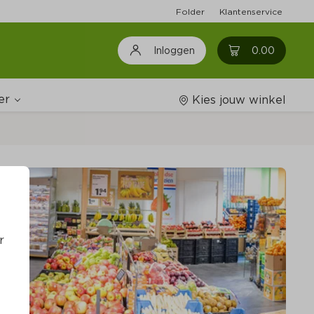
Folder
Klantenservice
0
0.00
Inloggen
er
Kies jouw winkel
ijnshop
oodschappenlijstjes
r