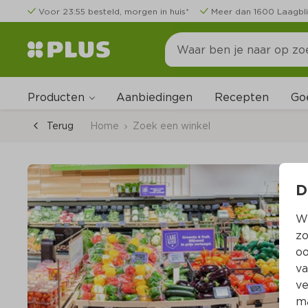
Voor 23:55 besteld, morgen in huis*
Meer dan 1600 Laagbli
Producten
Go
Aanbiedingen
Recepten
Terug
Home
Zoek een winkel
D
Wi
zo
oo
va
ve
ma