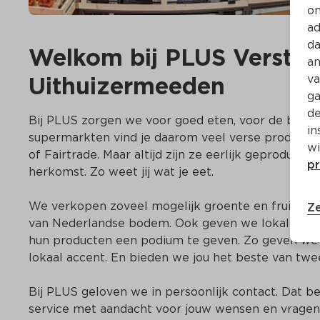
on
ad
da
Welkom bij PLUS Verstrae
an
Uithuizermeeden
va
ga
de
Bij PLUS zorgen we voor goed eten, voor de buurt e
in
supermarkten vind je daarom veel verse producten.
wi
of Fairtrade. Maar altijd zijn ze eerlijk geproducee
pr
herkomst. Zo weet jij wat je eet. 

We verkopen zoveel mogelijk groente en fruit uit he
Ze
van Nederlandse bodem. Ook geven we lokale ond
hun producten een podium te geven. Zo geven we o
lokaal accent. En bieden we jou het beste van twe
Bij PLUS geloven we in persoonlijk contact. Dat bet
service met aandacht voor jouw wensen en vragen.