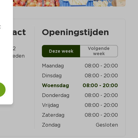
t
ontact
Openingstijden
lein 2 
Volgende
Deze week
week
zermeeden
Maandag
08:00
-
20:00
Dinsdag
08:00
-
20:00
Woensdag
08:00
-
20:00
Donderdag
08:00
-
20:00
Vrijdag
08:00
-
20:00
Zaterdag
08:00
-
20:00
Zondag
Gesloten