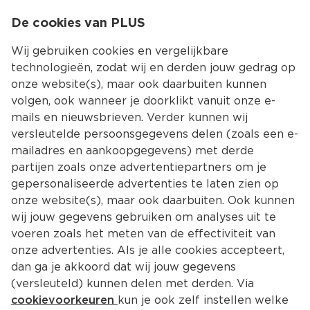
0
De cookies van PLUS
0.00
MENU
Wij gebruiken cookies en vergelijkbare
technologieën, zodat wij en derden jouw gedrag op
onze website(s), maar ook daarbuiten kunnen
Kies jouw winke
volgen, ook wanneer je doorklikt vanuit onze e-
Zoekresultaten voor ‘’
mails en nieuwsbrieven. Verder kunnen wij
versleutelde persoonsgegevens delen (zoals een e-
mailadres en aankoopgegevens) met derde
Filter
Meest gewild
partijen zoals onze advertentiepartners om je
gepersonaliseerde advertenties te laten zien op
onze website(s), maar ook daarbuiten. Ook kunnen
17251 
producten
wij jouw gegevens gebruiken om analyses uit te
voeren zoals het meten van de effectiviteit van
onze advertenties. Als je alle cookies accepteert,
PLUS Boerentrots Kipfilet 2 stuks
dan ga je akkoord dat wij jouw gegevens
Per 350 g
(versleuteld) kunnen delen met derden. Via
cookievoorkeuren
kun je ook zelf instellen welke