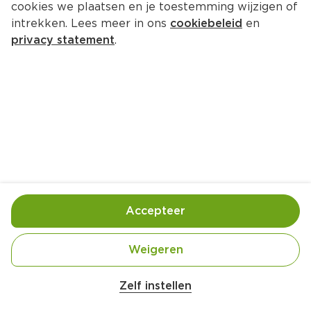
5.
25
cookies we plaatsen en je toestemming wijzigen of
0
intrekken. Lees meer in ons
cookiebeleid
en
privacy statement
.
PLUS Boerentrots Kipfilet 
Voordeelverpakking
Per 800 g
9.
69
0
PLUS Boerentrots Kipfilet 1 stuk
Per 200 g
Accepteer
3.
79
0
Weigeren
PLUS Boerentrots Kipfilet
Per 600 g
Zelf instellen