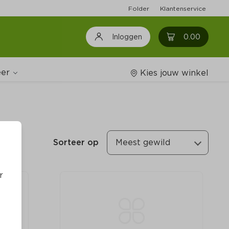
Folder
Klantenservice
0
0.00
Inloggen
er
Kies jouw winkel
Wijnshop
Sorteer op
Meest gewild
Boodschappenlijstjes
r