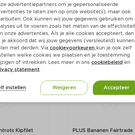
ze advertentiepartners om je gepersonaliseerde
vertenties te laten zien op onze website(s), maar ook
arbuiten. Ook kunnen wij jouw gegevens gebruiken om
rots Kipfilet 2 
PLUS Boerentrots Kipfilet
Voordeelverpakking
alyses uit te voeren zoals het meten van de effectivitei
Per 800 g
n onze advertenties. Als je alle cookies accepteert, dan
 je akkoord dat wij jouw gegevens (versleuteld) kunnen
len met derden. Via
cookievoorkeuren
kun je ook zelf
9.
69
0
stellen welke cookies we plaatsen en je toestemming
jzigen of intrekken. Lees meer in ons
cookiebeleid
en
ivacy statement
.
lf instellen
Weigeren
Accepteer
trots Kipfilet
PLUS Bananen Fairtrade