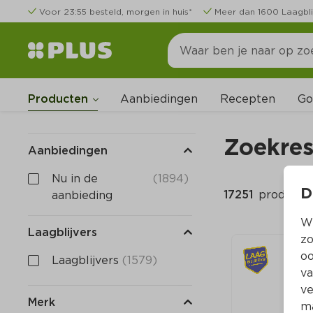
Voor 23:55 besteld, morgen in huis*
Meer dan 1600 Laagbli
Go
Producten
Aanbiedingen
Recepten
Zoekres
Aanbiedingen
Nu in de 
(1894)
D
17251 
producte
aanbieding
Wi
Laagblijvers
zo
oo
Laagblijvers
(1579)
va
ve
Merk
ma