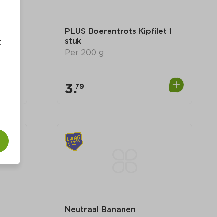
 
PLUS Boerentrots Kipfilet 1 
stuk
t
Per 200 g
3.
79
0
0
Neutraal Bananen