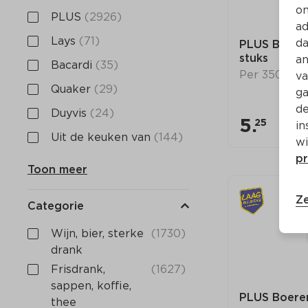
on
PLUS
(2926)
ad
Lays
(71)
da
PLUS Boerent
stuks
an
Bacardi
(35)
Per 350 g
va
Quaker
(29)
ga
de
Duyvis
(24)
5.
25
in
Uit de keuken van
(144)
wi
pr
Toon meer
Ze
Categorie
Wijn, bier, sterke 
(1730)
drank
Frisdrank, 
(1627)
sappen, koffie, 
PLUS Boeren
thee