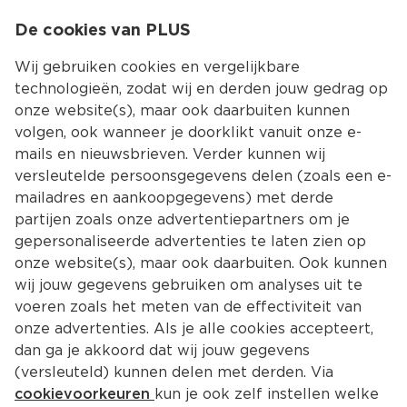
0
De cookies van PLUS
0.00
MENU
Wij gebruiken cookies en vergelijkbare
technologieën, zodat wij en derden jouw gedrag op
onze website(s), maar ook daarbuiten kunnen
Kies jouw winke
volgen, ook wanneer je doorklikt vanuit onze e-
Terug
Producten
mails en nieuwsbrieven. Verder kunnen wij
versleutelde persoonsgegevens delen (zoals een e-
mailadres en aankoopgegevens) met derde
partijen zoals onze advertentiepartners om je
gepersonaliseerde advertenties te laten zien op
onze website(s), maar ook daarbuiten. Ook kunnen
wij jouw gegevens gebruiken om analyses uit te
voeren zoals het meten van de effectiviteit van
onze advertenties. Als je alle cookies accepteert,
dan ga je akkoord dat wij jouw gegevens
(versleuteld) kunnen delen met derden. Via
cookievoorkeuren
kun je ook zelf instellen welke