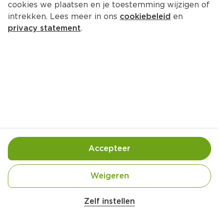
cookies we plaatsen en je toestemming wijzigen of
24 ICE Kesbeke Oranje Bom Shot
intrekken. Lees meer in ons
cookiebeleid
en
Doos 600 ml 
privacy statement
.
Product niet beschikbaar bij jouw PLUS.
Handige informatie over dit product
Aan mensen onder 18 jaar verkopen wij geen 
alcohol.
Accepteer
Gebruik- en bewaarinstructies
Weigeren
Alleen voor volwassenen (18+)
Zelf instellen
Koel bewaren