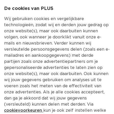
0
De cookies van PLUS
0.00
MENU
Wij gebruiken cookies en vergelijkbare
technologieën, zodat wij en derden jouw gedrag op
onze website(s), maar ook daarbuiten kunnen
Kies jouw winke
volgen, ook wanneer je doorklikt vanuit onze e-
mails en nieuwsbrieven. Verder kunnen wij
versleutelde persoonsgegevens delen (zoals een e-
mailadres en aankoopgegevens) met derde
partijen zoals onze advertentiepartners om je
gepersonaliseerde advertenties te laten zien op
onze website(s), maar ook daarbuiten. Ook kunnen
wij jouw gegevens gebruiken om analyses uit te
voeren zoals het meten van de effectiviteit van
onze advertenties. Als je alle cookies accepteert,
Merken
dan ga je akkoord dat wij jouw gegevens
Je favoriete merken vind je bij PLUS.
(versleuteld) kunnen delen met derden. Via
cookievoorkeuren
kun je ook zelf instellen welke