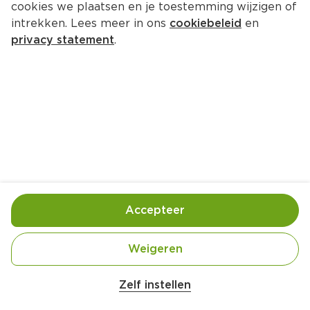
cookies we plaatsen en je toestemming wijzigen of
A
B
C
D
E
F
G
intrekken. Lees meer in ons
cookiebeleid
en
privacy statement
.
A
Affligem
Alpro
Amstel
Always
Accepteer
Weigeren
Belangrijke veiligheidswaarschuwing
Ariel
Amogusti olijven gevuld met citroen blik 
Aviko
Zelf instellen
200g