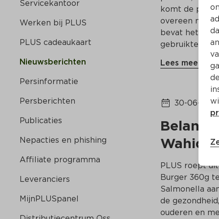
Servicekantoor
on
komt de produc
ad
overeen met de
Werken bij PLUS
da
bevat het aller
PLUS cadeaukaart
an
gebruikte verp
va
Nieuwsberichten
Lees meer
ga
de
Persinformatie
in
Persberichten
wi
30-06-202
pr
Publicaties
Belangri
Wahid R
Nepacties en phishing
Ze
Affiliate programma
PLUS roept ui
Burger 360g ter
Leveranciers
Salmonella aan
MijnPLUSpanel
de gezondheid,
ouderen en me
Distributiecentrum Oss