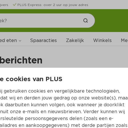
jvers
PLUS Express: over 2 uur op jouw adres
ed eten
Me
Spaaracties
Zakelijk
Winkels
berichten
e cookies van PLUS
jke veiligheidswaarschuwing 
j gebruiken cookies en vergelijkbare technologieën,
omaten Mozzarella Schnitzel
dat wij en derden jouw gedrag op onze website(s), maa
k daarbuiten kunnen volgen, ook wanneer je doorklikt
nuit onze e-mails en nieuwsbrieven. Verder kunnen wij
Valess Tomaten Mozzarella Schnitzel terug. In de 
rsleutelde persoonsgegevens delen (zoals een e-
 de Valess Tomaten-Mozarella zit een ander 
iladres en aankoopgegevens) met derde partijen zoals
jk de Valess Saté Schnitzel pindavrij. Hierdoor 