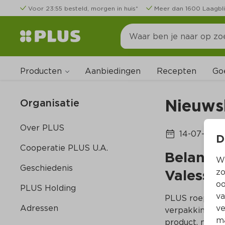
Voor 23:55 besteld, morgen in huis*
Meer dan 1600 Laagbli
Producten
Go
Aanbiedingen
Recepten
Nieuws
Organisatie
Over PLUS
14-07-2026
D
Cooperatie PLUS U.A.
Belangri
Wi
Geschiedenis
Valess T
zo
oo
PLUS Holding
va
PLUS roept de 
Adressen
ve
verpakking van
ma
product, nameli