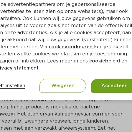
ze advertentiepartners om je gepersonaliseerde
t en allergeneninformatie op de verpakking niet 
vertenties te laten zien op onze website(s), maar ook
 werkelijke inhoud van het product. Het product 
arbuiten. Ook kunnen wij jouw gegevens gebruiken om
geen soja, terwijl soja niet gedeclareerd staat op de 
alyses uit te voeren zoals het meten van de effectivitei
akking.
n onze advertenties. Als je alle cookies accepteert, dan
 je akkoord dat wij jouw gegevens (versleuteld) kunnen
len met derden. Via
cookievoorkeuren
kun je ook zelf
stellen welke cookies we plaatsen en je toestemming
jzigen of intrekken. Lees meer in ons
cookiebeleid
en
6
ivacy statement
.
jke veiligheidswaarschuwing 
undergehakt 500g
lf instellen
Weigeren
Accepteer
t voorzorg de Wahid Rundergehakt 500g en Wahid 
ug. In het product is mogelijk de bacterie 
wezig. Het eten ervan kan een gevaar vormen voor 
 vooral bij zwangere vrouwen, jonge kinderen, 
nsen met een verzwakt afweersysteem. Eet het 