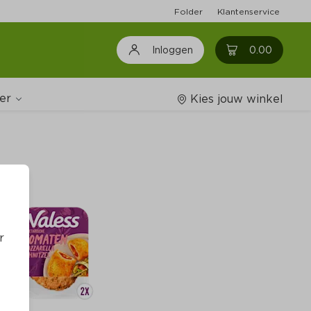
Folder
Klantenservice
0
0.00
Inloggen
er
Kies jouw winkel
Wijnshop
Boodschappenlijstjes
r