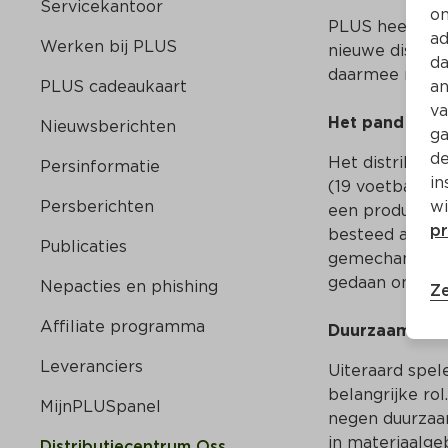
Servicekantoor
on
PLUS heeft een
ad
Werken bij PLUS
nieuwe distrib
da
daarmee ruim 
PLUS cadeaukaart
an
va
Het pand
Nieuwsberichten
ga
de
Het distributi
Persinformatie
in
(19 voetbalvel
Persberichten
wi
een productiec
pr
besteed aan he
Publicaties
gemechaniseerd,
gedaan om gelu
Nepacties en phishing
Ze
Affiliate programma
Duurzaamheid 
Leveranciers
Uiteraard spel
belangrijke ro
MijnPLUSpanel
negen duurzaam
in materiaalge
Distributiecentrum Oss