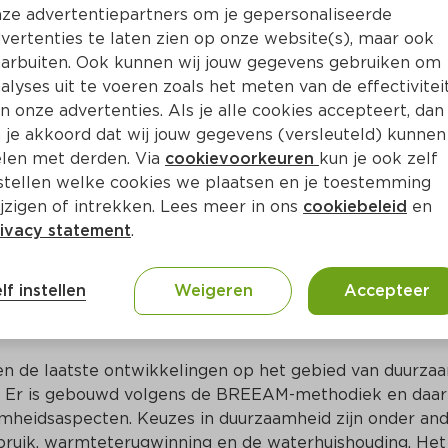
ze advertentiepartners om je gepersonaliseerde
 van de meest moderne distributiecentra van Nederlan
vertenties te laten zien op onze website(s), maar ook
utiecentrum in Oss vervangt vier bestaande distributiece
arbuiten. Ook kunnen wij jouw gegevens gebruiken om
300 supermarkten. 

alyses uit te voeren zoals het meten van de effectivitei
n onze advertenties. Als je alle cookies accepteert, dan
 je akkoord dat wij jouw gegevens (versleuteld) kunnen
len met derden. Via
cookievoorkeuren
kun je ook zelf
ecentrum op industriegebied Vorstengrafdonk staat op 9,
stellen welke cookies we plaatsen en je toestemming
den!) en is ruim 46.000 m2 groot. Het pand heeft 92 laa
jzigen of intrekken. Lees meer in ons
cookiebeleid
en
apaciteit van 400.000 colli per dag. In het ontwerp is v
ivacy statement
.
t creëren van een prettige werkomgeving. Zo zijn fysi
 is er in alle ruimtes daglicht en zijn aanpassingen in d
id zo veel mogelijk te minimaliseren. 

lf instellen
Weigeren
Accepteer
als uitgangspunt
en de laatste ontwikkelingen op het gebied van duurzaa
l. Er is gebouwd volgens de BREEAM-methodiek en daarb
heidsaspecten. Keuzes in duurzaamheid zijn onder ande
bruik, warmteterugwinning en de waterhuishouding. Het 