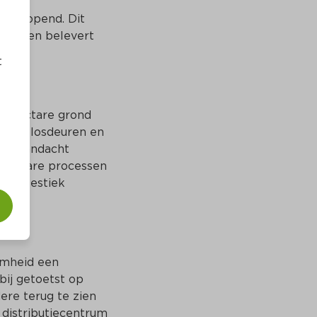
d geopend. Dit 
ntra en belevert 
t
3 hectare grond 
d- en losdeuren en 
eel aandacht 
ek zware processen 
e akoestiek 
mheid een 
ij getoetst op 
re terug te zien 
distributiecentrum 