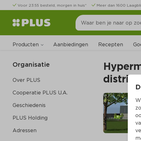
Voor 23:55 besteld, morgen in huis*
Meer dan 1600 Laagbli
Producten
Go
Aanbiedingen
Recepten
Hyperm
Organisatie
distrib
Over PLUS
D
Cooperatie PLUS U.A.
Wi
Geschiedenis
zo
oo
PLUS Holding
va
Adressen
ve
ma