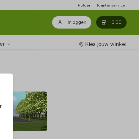
Folder
Klantenservice
0
0.00
Inloggen
er
Kies jouw winkel
Wijnshop
Boodschappenlijstjes
r