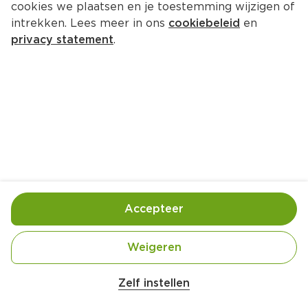
678 
producten
cookies we plaatsen en je toestemming wijzigen of
intrekken. Lees meer in ons
cookiebeleid
en
privacy statement
.
PLUS Boerentrots Kipfilet 2 stuks
Per 350 g
5.
25
0
PLUS Boerentrots Kipfilet 
Voordeelverpakking
Per 800 g
Accepteer
9.
69
0
Weigeren
PLUS Boerentrots Kipfilet 1 stuk
Per 200 g
Zelf instellen