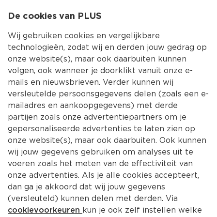
0
De cookies van PLUS
0.00
MENU
Wij gebruiken cookies en vergelijkbare
technologieën, zodat wij en derden jouw gedrag op
onze website(s), maar ook daarbuiten kunnen
Kies jouw winke
volgen, ook wanneer je doorklikt vanuit onze e-
Terug
Producten
mails en nieuwsbrieven. Verder kunnen wij
versleutelde persoonsgegevens delen (zoals een e-
Vlees, kip, vis, vega
mailadres en aankoopgegevens) met derde
partijen zoals onze advertentiepartners om je
Bij PLUS vind je alles voor elke maaltijd: vers vlees,
gepersonaliseerde advertenties te laten zien op
kip, vis en smakelijke vega opties. Ontdek ons
onze website(s), maar ook daarbuiten. Ook kunnen
gevarieerde assortiment en bestel direct je
wij jouw gegevens gebruiken om analyses uit te
boodschappen!
voeren zoals het meten van de effectiviteit van
onze advertenties. Als je alle cookies accepteert,
dan ga je akkoord dat wij jouw gegevens
Filter
Meest gewild
(versleuteld) kunnen delen met derden. Via
cookievoorkeuren
kun je ook zelf instellen welke