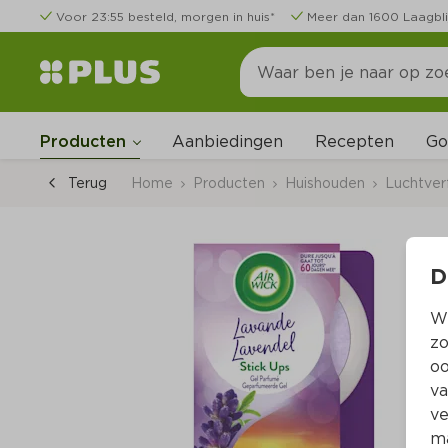
Voor 23:55 besteld, morgen in huis*
Meer dan 1600 Laagbli
Go
Producten
Aanbiedingen
Recepten
Terug
Home
Producten
Huishouden
Luchtverf
D
Wi
zo
oo
va
ve
ma