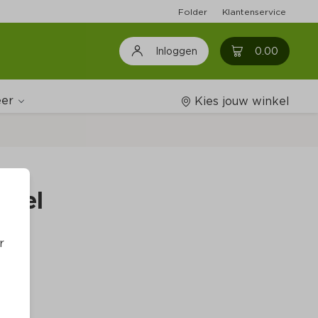
Folder
Klantenservice
0
0.00
Inloggen
er
Kies jouw winkel
Wijnshop
ndel
Boodschappenlijstjes
r