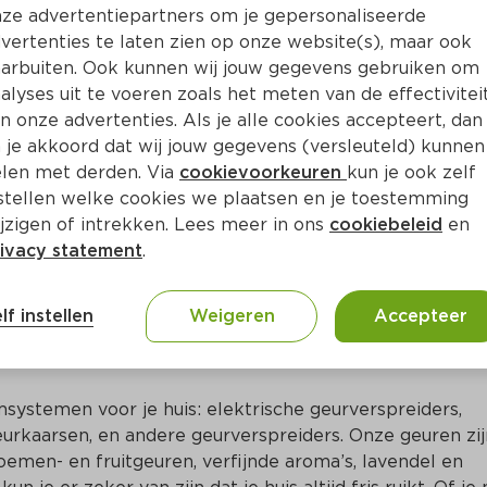
Bewaar i
Toevoegen
ze advertentiepartners om je gepersonaliseerde
vertenties te laten zien op onze website(s), maar ook
arbuiten. Ook kunnen wij jouw gegevens gebruiken om
alyses uit te voeren zoals het meten van de effectivitei
n onze advertenties. Als je alle cookies accepteert, dan
 je akkoord dat wij jouw gegevens (versleuteld) kunnen
len met derden. Via
cookievoorkeuren
kun je ook zelf
stellen welke cookies we plaatsen en je toestemming
jzigen of intrekken. Lees meer in ons
cookiebeleid
en
ivacy statement
.
ct
lf instellen
Weigeren
Accepteer
 Ups (elk 30 dagen)
systemen voor je huis: elektrische geurverspreiders, 
urkaarsen, en andere geurverspreiders. Onze geuren zijn
oemen- en fruitgeuren, verfijnde aroma’s, lavendel en 