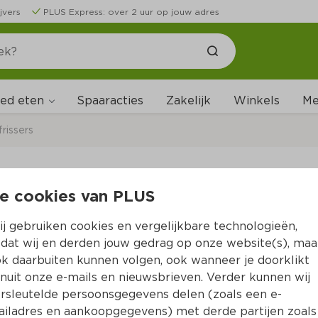
jvers
PLUS Express: over 2 uur op jouw adres
ed eten
Me
Spaaracties
Zakelijk
Winkels
rissers
e cookies van PLUS
Airwick Stickup Lave
j gebruiken cookies en vergelijkbare technologieën,
Per Blister 30 g  (per kilo €93.00)
dat wij en derden jouw gedrag op onze website(s), maa
k daarbuiten kunnen volgen, ook wanneer je doorklikt
2.
79
nuit onze e-mails en nieuwsbrieven. Verder kunnen wij
rsleutelde persoonsgegevens delen (zoals een e-
iladres en aankoopgegevens) met derde partijen zoals