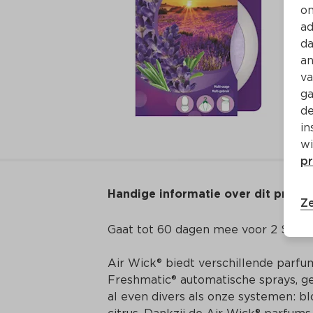
on
ad
da
an
va
ga
de
in
wi
pr
Handige informatie over dit produ
Ze
Gaat tot 60 dagen mee voor 2 Stick
Air Wick® biedt verschillende parfum
Freshmatic® automatische sprays, ge
al even divers als onze systemen: bl