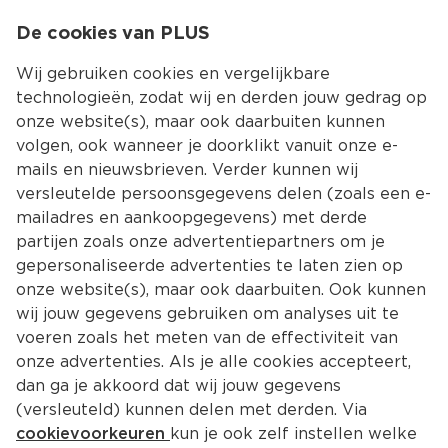
0
De cookies van PLUS
0.00
MENU
Wij gebruiken cookies en vergelijkbare
technologieën, zodat wij en derden jouw gedrag op
onze website(s), maar ook daarbuiten kunnen
Kies jouw winke
volgen, ook wanneer je doorklikt vanuit onze e-
Terug
Producten
mails en nieuwsbrieven. Verder kunnen wij
versleutelde persoonsgegevens delen (zoals een e-
mailadres en aankoopgegevens) met derde
partijen zoals onze advertentiepartners om je
gepersonaliseerde advertenties te laten zien op
onze website(s), maar ook daarbuiten. Ook kunnen
wij jouw gegevens gebruiken om analyses uit te
voeren zoals het meten van de effectiviteit van
onze advertenties. Als je alle cookies accepteert,
dan ga je akkoord dat wij jouw gegevens
(versleuteld) kunnen delen met derden. Via
cookievoorkeuren
kun je ook zelf instellen welke