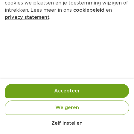
cookies we plaatsen en je toestemming wijzigen of
Beemster Belegen 48+ stuk
intrekken. Lees meer in ons
cookiebeleid
en
Per 500 gram  (per kilo €19.89)
privacy statement
.
9.
95
Toevoegen
Bewaar in je lijstje
Accepteer
Er is geen productinformatie
Weigeren
Zelf instellen
Over onze prijs- en productinformatie