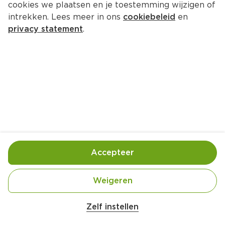
cookies we plaatsen en je toestemming wijzigen of
Belvoir Ginger cordial bio
intrekken. Lees meer in ons
cookiebeleid
en
Per Fles 500 ml  (per liter €11.78)
privacy statement
.
5.
89
Toevoegen
Bewaar in je lijstje
Accepteer
Handige informatie over dit product
Biologisch
Weigeren
Zelf instellen