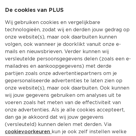
0
De cookies van PLUS
0.00
MENU
Wij gebruiken cookies en vergelijkbare
technologieën, zodat wij en derden jouw gedrag op
onze website(s), maar ook daarbuiten kunnen
Kies jouw winke
volgen, ook wanneer je doorklikt vanuit onze e-
Terug
Producten
mails en nieuwsbrieven. Verder kunnen wij
versleutelde persoonsgegevens delen (zoals een e-
mailadres en aankoopgegevens) met derde
partijen zoals onze advertentiepartners om je
gepersonaliseerde advertenties te laten zien op
onze website(s), maar ook daarbuiten. Ook kunnen
wij jouw gegevens gebruiken om analyses uit te
voeren zoals het meten van de effectiviteit van
onze advertenties. Als je alle cookies accepteert,
dan ga je akkoord dat wij jouw gegevens
(versleuteld) kunnen delen met derden. Via
cookievoorkeuren
kun je ook zelf instellen welke