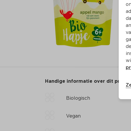
on
ad
da
an
va
ga
de
in
wi
pr
Handige informatie over dit produ
Ze
Biologisch
Vegan