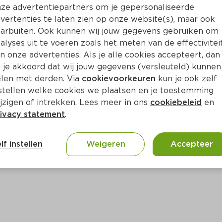
Bewaar i
Toevoegen
ze advertentiepartners om je gepersonaliseerde
vertenties te laten zien op onze website(s), maar ook
arbuiten. Ook kunnen wij jouw gegevens gebruiken om
alyses uit te voeren zoals het meten van de effectivitei
n onze advertenties. Als je alle cookies accepteert, dan
 je akkoord dat wij jouw gegevens (versleuteld) kunnen
len met derden. Via
cookievoorkeuren
kun je ook zelf
stellen welke cookies we plaatsen en je toestemming
jzigen of intrekken. Lees meer in ons
cookiebeleid
en
ivacy statement
.
ct
lf instellen
Weigeren
Accepteer