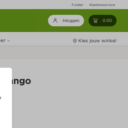
Folder
Klantenservice
0
0.00
Inloggen
er
Kies jouw winkel
Wijnshop
l mango
Boodschappenlijstjes
r