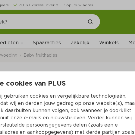
jvers
PLUS Express: over 2 uur op jouw adres
ed eten
Me
Spaaracties
Zakelijk
Winkels
yvoeding
Baby fruithapjes
e cookies van PLUS
Bonbebe knijp appe
j gebruiken cookies en vergelijkbare technologieën,
Per Stazak 90 g  (per kilo €11.00)
dat wij en derden jouw gedrag op onze website(s), maa
k daarbuiten kunnen volgen, ook wanneer je doorklikt
0.
99
nuit onze e-mails en nieuwsbrieven. Verder kunnen wij
rsleutelde persoonsgegevens delen (zoals een e-
iladres en aankoopgegevens) met derde partijen zoals