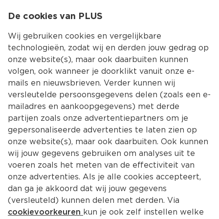
0
De cookies van PLUS
0.00
MENU
Wij gebruiken cookies en vergelijkbare
technologieën, zodat wij en derden jouw gedrag op
onze website(s), maar ook daarbuiten kunnen
Kies jouw winke
volgen, ook wanneer je doorklikt vanuit onze e-
Terug
Producten
mails en nieuwsbrieven. Verder kunnen wij
versleutelde persoonsgegevens delen (zoals een e-
mailadres en aankoopgegevens) met derde
partijen zoals onze advertentiepartners om je
gepersonaliseerde advertenties te laten zien op
onze website(s), maar ook daarbuiten. Ook kunnen
wij jouw gegevens gebruiken om analyses uit te
voeren zoals het meten van de effectiviteit van
onze advertenties. Als je alle cookies accepteert,
dan ga je akkoord dat wij jouw gegevens
(versleuteld) kunnen delen met derden. Via
cookievoorkeuren
kun je ook zelf instellen welke