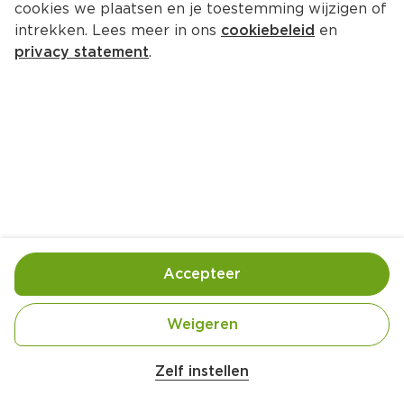
cookies we plaatsen en je toestemming wijzigen of
Chio Chilli Pepper
intrekken. Lees meer in ons
cookiebeleid
en
Per Zak 150 g  (per kilo €11.93)
privacy statement
.
1.
79
Toevoegen
Bewaar in je lijstje
Accepteer
Handige informatie over dit product
Vegetarisch
Weigeren
Zelf instellen
Plantaardige oliën Zonder kunstmatige 