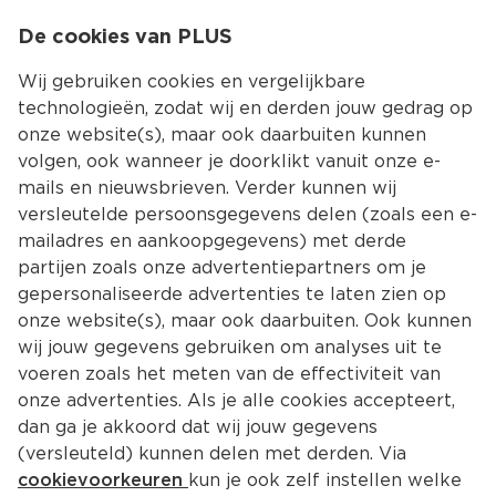
0
De cookies van PLUS
0.00
MENU
Wij gebruiken cookies en vergelijkbare
technologieën, zodat wij en derden jouw gedrag op
onze website(s), maar ook daarbuiten kunnen
Kies jouw winke
volgen, ook wanneer je doorklikt vanuit onze e-
Terug
Producten
mails en nieuwsbrieven. Verder kunnen wij
versleutelde persoonsgegevens delen (zoals een e-
mailadres en aankoopgegevens) met derde
partijen zoals onze advertentiepartners om je
gepersonaliseerde advertenties te laten zien op
onze website(s), maar ook daarbuiten. Ook kunnen
wij jouw gegevens gebruiken om analyses uit te
voeren zoals het meten van de effectiviteit van
onze advertenties. Als je alle cookies accepteert,
dan ga je akkoord dat wij jouw gegevens
(versleuteld) kunnen delen met derden. Via
cookievoorkeuren
kun je ook zelf instellen welke