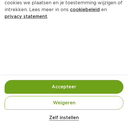
cookies we plaatsen en je toestemming wijzigen of
De Klok Weizen
intrekken. Lees meer in ons
cookiebeleid
en
Blik 500 ml  (liter €2.38)
privacy statement
.
1.
19
Toevoegen
Bewaar in je lijstje
Accepteer
Handige informatie over dit product
Blik met statiegeld
Weigeren
Aan mensen onder 18 jaar verkopen wij geen 
Zelf instellen
alcohol.