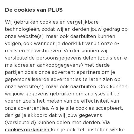
0
De cookies van PLUS
0.00
MENU
Wij gebruiken cookies en vergelijkbare
technologieën, zodat wij en derden jouw gedrag op
onze website(s), maar ook daarbuiten kunnen
Kies jouw winke
volgen, ook wanneer je doorklikt vanuit onze e-
Terug
Producten
mails en nieuwsbrieven. Verder kunnen wij
versleutelde persoonsgegevens delen (zoals een e-
mailadres en aankoopgegevens) met derde
partijen zoals onze advertentiepartners om je
gepersonaliseerde advertenties te laten zien op
onze website(s), maar ook daarbuiten. Ook kunnen
wij jouw gegevens gebruiken om analyses uit te
voeren zoals het meten van de effectiviteit van
onze advertenties. Als je alle cookies accepteert,
dan ga je akkoord dat wij jouw gegevens
(versleuteld) kunnen delen met derden. Via
cookievoorkeuren
kun je ook zelf instellen welke