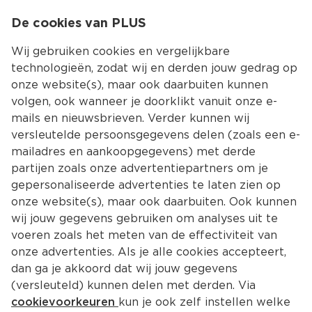
0
De cookies van PLUS
0.00
MENU
Wij gebruiken cookies en vergelijkbare
technologieën, zodat wij en derden jouw gedrag op
onze website(s), maar ook daarbuiten kunnen
Kies jouw winke
volgen, ook wanneer je doorklikt vanuit onze e-
Terug
Producten
mails en nieuwsbrieven. Verder kunnen wij
versleutelde persoonsgegevens delen (zoals een e-
mailadres en aankoopgegevens) met derde
partijen zoals onze advertentiepartners om je
gepersonaliseerde advertenties te laten zien op
onze website(s), maar ook daarbuiten. Ook kunnen
wij jouw gegevens gebruiken om analyses uit te
voeren zoals het meten van de effectiviteit van
onze advertenties. Als je alle cookies accepteert,
dan ga je akkoord dat wij jouw gegevens
(versleuteld) kunnen delen met derden. Via
cookievoorkeuren
kun je ook zelf instellen welke