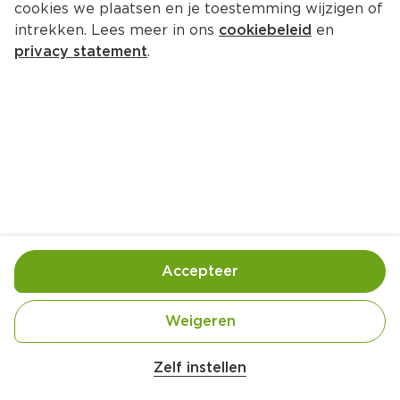
cookies we plaatsen en je toestemming wijzigen of
Dr. Oetker Deco Drip Choco 
intrekken. Lees meer in ons
cookiebeleid
en
decoratie
privacy statement
.
Per Tube 80 g  (per kilo €52.38)
4.
19
Toevoegen
Bewaar in je lijstje
Accepteer
Handige informatie over dit product
Weigeren
Rainforest Alliance people and nature
Zelf instellen