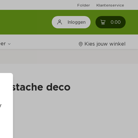
Folder
Klantenservice
0
0.00
Inloggen
er
Kies jouw winkel
Wijnshop
 Pistache deco
Boodschappenlijstjes
r