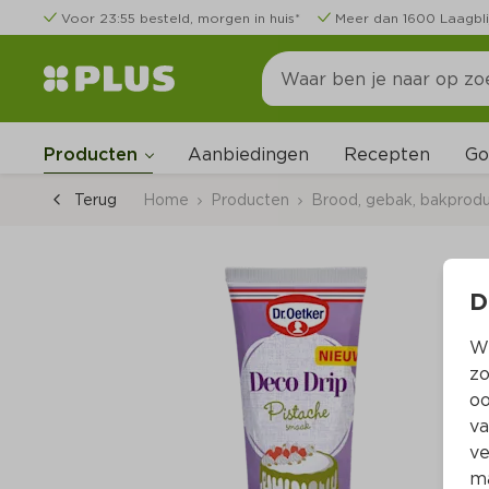
Voor 23:55 besteld, morgen in huis*
Meer dan 1600 Laagbli
Go
Producten
Aanbiedingen
Recepten
Terug
Home
Producten
Brood, gebak, bakprod
D
Wi
zo
oo
va
ve
ma