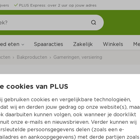
jvers
PLUS Express: over 2 uur op jouw adres
ed eten
Me
Spaaracties
Zakelijk
Winkels
ucten
Bakproducten
Garneringen, versiering
e cookies van PLUS
Dr. Oetker Deco Drip
j gebruiken cookies en vergelijkbare technologieën,
Per Tube 80 g  (per kilo €52.38)
dat wij en derden jouw gedrag op onze website(s), maa
k daarbuiten kunnen volgen, ook wanneer je doorklikt
4.
19
nuit onze e-mails en nieuwsbrieven. Verder kunnen wij
rsleutelde persoonsgegevens delen (zoals een e-
iladres en aankoopgegevens) met derde partijen zoals