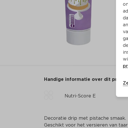
on
ad
da
an
va
ga
de
in
wi
pr
Handige informatie over dit produ
Ze
Nutri-Score E
Decoratie drip met pistache smaak.

Geschikt voor het versieren van taart,