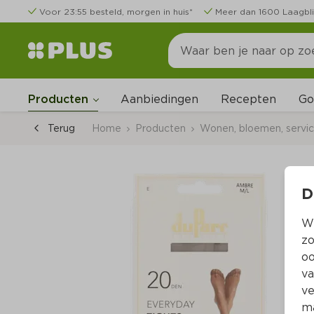
Voor 23:55 besteld, morgen in huis*
Meer dan 1600 Laagbli
Go
Producten
Aanbiedingen
Recepten
Terug
Home
Producten
Wonen, bloemen, servi
D
Wi
zo
oo
va
ve
ma