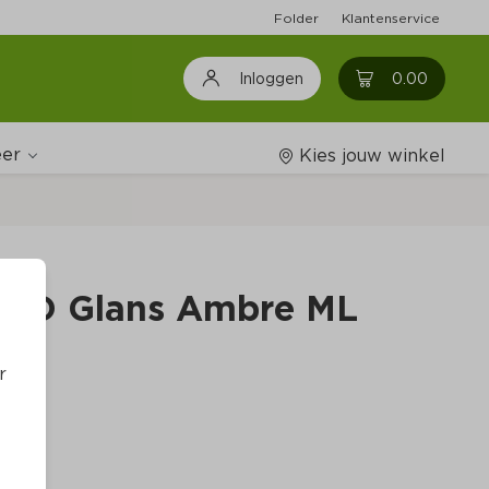
Folder
Klantenservice
0
0.00
Inloggen
er
Kies jouw winkel
Wijnshop
 20D Glans Ambre ML
Boodschappenlijstjes
r