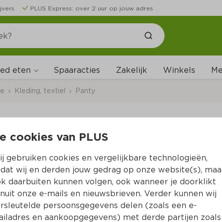
jvers
PLUS Express: over 2 uur op jouw adres
ed eten
Me
Spaaracties
Zakelijk
Winkels
ce
Kleding, textiel
Panty
e cookies van PLUS
DuParc Panty Lycra
j gebruiken cookies en vergelijkbare technologieën,
dat wij en derden jouw gedrag op onze website(s), maa
k daarbuiten kunnen volgen, ook wanneer je doorklikt
7.
49
nuit onze e-mails en nieuwsbrieven. Verder kunnen wij
rsleutelde persoonsgegevens delen (zoals een e-
iladres en aankoopgegevens) met derde partijen zoals