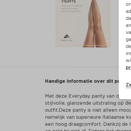
on
ad
da
an
va
ga
de
in
wi
pr
Handige informatie over dit produ
Ze
Met deze Everyday panty van duParc z
stijlvolle, glanzende uitstraling op 
outfit.Deze panty is niet alleen mooi,
namelijk van superieure Italiaanse 
een hoog draagcomfort. Dankzij de l