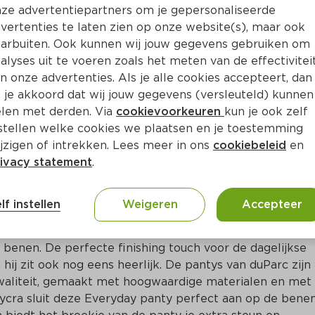
Bewaar i
Toevoegen
ze advertentiepartners om je gepersonaliseerde
vertenties te laten zien op onze website(s), maar ook
arbuiten. Ook kunnen wij jouw gegevens gebruiken om
alyses uit te voeren zoals het meten van de effectivitei
n onze advertenties. Als je alle cookies accepteert, dan
 je akkoord dat wij jouw gegevens (versleuteld) kunnen
len met derden. Via
cookievoorkeuren
kun je ook zelf
stellen welke cookies we plaatsen en je toestemming
jzigen of intrekken. Lees meer in ons
cookiebeleid
en
ivacy statement
.
ct
lf instellen
Weigeren
Accepteer
ie je er altijd goed uit! Deze panty heeft namelijk een 
de benen. De perfecte finishing touch voor de dagelijkse 
 hij zit ook nog eens heerlijk. De pantys van duParc zijn 
kwaliteit, gemaakt met hoogwaardige materialen en met 
ycra sluit deze Everyday panty perfect aan op de benen