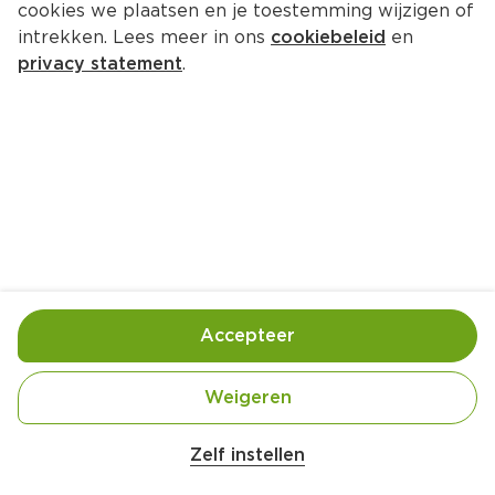
cookies we plaatsen en je toestemming wijzigen of
Fuze Tea Green tea tropical 
intrekken. Lees meer in ons
cookiebeleid
en
passionfruit zero
privacy statement
.
Pak 1500 ml  (liter €2.06)
3.
09
Toevoegen
Bewaar in je lijstje
Accepteer
Handige informatie over dit product
Weigeren
Rainforest Alliance people and nature
Zelf instellen