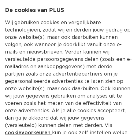
0
De cookies van PLUS
0.00
MENU
Wij gebruiken cookies en vergelijkbare
technologieën, zodat wij en derden jouw gedrag op
onze website(s), maar ook daarbuiten kunnen
Kies jouw winke
volgen, ook wanneer je doorklikt vanuit onze e-
Terug
Producten
mails en nieuwsbrieven. Verder kunnen wij
versleutelde persoonsgegevens delen (zoals een e-
mailadres en aankoopgegevens) met derde
partijen zoals onze advertentiepartners om je
gepersonaliseerde advertenties te laten zien op
onze website(s), maar ook daarbuiten. Ook kunnen
wij jouw gegevens gebruiken om analyses uit te
voeren zoals het meten van de effectiviteit van
onze advertenties. Als je alle cookies accepteert,
dan ga je akkoord dat wij jouw gegevens
(versleuteld) kunnen delen met derden. Via
cookievoorkeuren
kun je ook zelf instellen welke