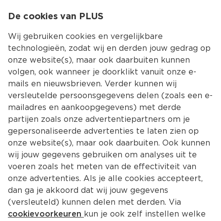
0
De cookies van PLUS
0.00
MENU
Wij gebruiken cookies en vergelijkbare
technologieën, zodat wij en derden jouw gedrag op
onze website(s), maar ook daarbuiten kunnen
Kies jouw winke
volgen, ook wanneer je doorklikt vanuit onze e-
Terug
Producten
mails en nieuwsbrieven. Verder kunnen wij
versleutelde persoonsgegevens delen (zoals een e-
mailadres en aankoopgegevens) met derde
partijen zoals onze advertentiepartners om je
gepersonaliseerde advertenties te laten zien op
onze website(s), maar ook daarbuiten. Ook kunnen
wij jouw gegevens gebruiken om analyses uit te
voeren zoals het meten van de effectiviteit van
onze advertenties. Als je alle cookies accepteert,
dan ga je akkoord dat wij jouw gegevens
(versleuteld) kunnen delen met derden. Via
cookievoorkeuren
kun je ook zelf instellen welke