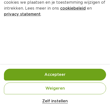
cookies we plaatsen en je toestemming wijzigen of
GIJS Boeren kruidenkaas 48+ 
intrekken. Lees meer in ons
cookiebeleid
en
stuk
privacy statement
.
Per 500 gram  (per kilo €17.95)
8.
98
Toevoegen
Bewaar in je lijstje
Accepteer
Gebruik- en bewaarinstructies
Weigeren
Gekoeld bewaren (max 7°C)
Zelf instellen
Ingrediënten