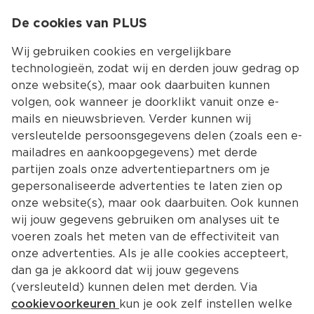
0
De cookies van PLUS
0.00
MENU
Wij gebruiken cookies en vergelijkbare
technologieën, zodat wij en derden jouw gedrag op
onze website(s), maar ook daarbuiten kunnen
Kies jouw winke
volgen, ook wanneer je doorklikt vanuit onze e-
Terug
Producten
mails en nieuwsbrieven. Verder kunnen wij
versleutelde persoonsgegevens delen (zoals een e-
mailadres en aankoopgegevens) met derde
partijen zoals onze advertentiepartners om je
gepersonaliseerde advertenties te laten zien op
onze website(s), maar ook daarbuiten. Ook kunnen
wij jouw gegevens gebruiken om analyses uit te
voeren zoals het meten van de effectiviteit van
onze advertenties. Als je alle cookies accepteert,
dan ga je akkoord dat wij jouw gegevens
(versleuteld) kunnen delen met derden. Via
cookievoorkeuren
kun je ook zelf instellen welke