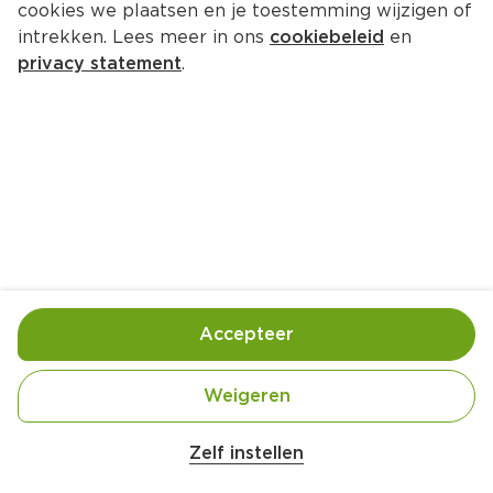
cookies we plaatsen en je toestemming wijzigen of
GIJS Karamelcake 400G
intrekken. Lees meer in ons
cookiebeleid
en
Per Zak 400 g  (per kilo €11.98)
privacy statement
.
4.
79
Toevoegen
Bewaar in je lijstje
Accepteer
Gebruik- en bewaarinstructies
Droog en donker bewaren.
Weigeren
Zelf instellen
Ingrediënten