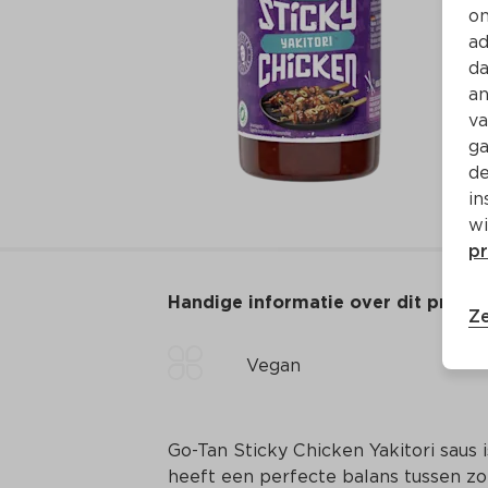
on
ad
da
an
va
ga
de
in
wi
pr
Handige informatie over dit produ
Ze
Vegan
Go-Tan Sticky Chicken Yakitori saus 
heeft een perfecte balans tussen zoet