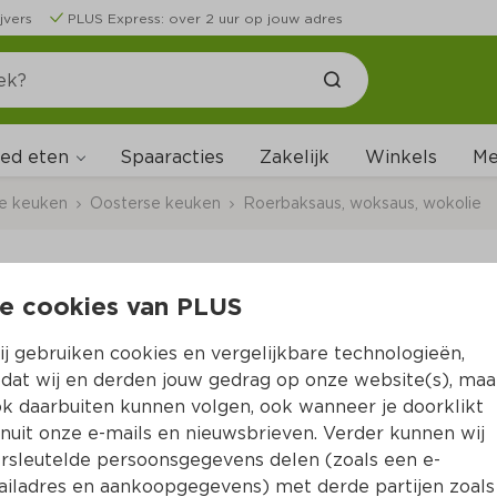
jvers
PLUS Express: over 2 uur op jouw adres
ed eten
Me
Spaaracties
Zakelijk
Winkels
ale keuken
Oosterse keuken
Roerbaksaus, woksaus, wokolie
e cookies van PLUS
Go-Tan Sticky Chicke
j gebruiken cookies en vergelijkbare technologieën,
Per Fles 220 ml  (per liter €11.32)
dat wij en derden jouw gedrag op onze website(s), maa
k daarbuiten kunnen volgen, ook wanneer je doorklikt
2.
49
nuit onze e-mails en nieuwsbrieven. Verder kunnen wij
rsleutelde persoonsgegevens delen (zoals een e-
iladres en aankoopgegevens) met derde partijen zoals