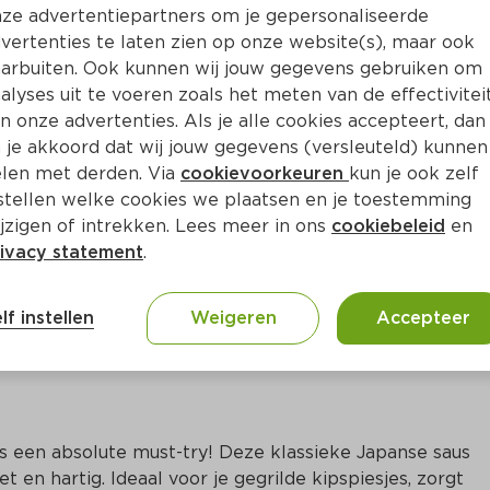
Bewaar i
Toevoegen
ze advertentiepartners om je gepersonaliseerde
vertenties te laten zien op onze website(s), maar ook
arbuiten. Ook kunnen wij jouw gegevens gebruiken om
alyses uit te voeren zoals het meten van de effectivitei
n onze advertenties. Als je alle cookies accepteert, dan
 je akkoord dat wij jouw gegevens (versleuteld) kunnen
len met derden. Via
cookievoorkeuren
kun je ook zelf
stellen welke cookies we plaatsen en je toestemming
jzigen of intrekken. Lees meer in ons
cookiebeleid
en
ivacy statement
.
ct
lf instellen
Weigeren
Accepteer
is een absolute must-try! Deze klassieke Japanse saus 
 en hartig. Ideaal voor je gegrilde kipspiesjes, zorgt 