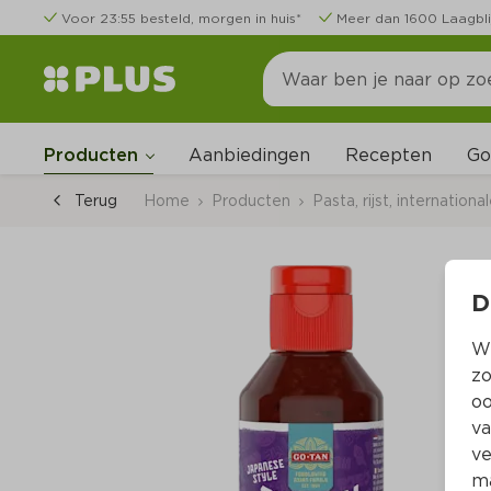
Voor 23:55 besteld, morgen in huis*
Meer dan 1600 Laagbli
Go
Producten
Aanbiedingen
Recepten
Terug
Home
Producten
Pasta, rijst, internation
D
Wi
zo
oo
va
ve
ma