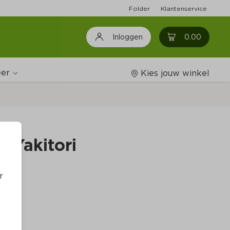
Folder
Klantenservice
0
0.00
Inloggen
er
Kies jouw winkel
Wijnshop
n Yakitori
Boodschappenlijstjes
r