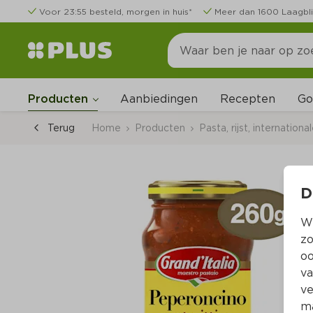
Voor 23:55 besteld, morgen in huis*
Meer dan 1600 Laagbli
Go
Producten
Aanbiedingen
Recepten
Terug
Home
Producten
Pasta, rijst, internation
D
Wi
zo
oo
va
ve
ma