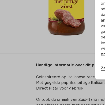
on
ad
da
an
va
ga
de
in
wi
pr
Handige informatie over dit produ
Ze
Geïnspireerd op Italiaanse receptuur -
Met gegrilde paprika, pittige Italiaa
Direct klaar voor gebruik
Ontdek de smaak van Zuid-Italië met 