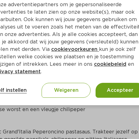
ze advertentiepartners om je gepersonaliseerde
vertenties te laten zien op onze website(s), maar ook
arbuiten. Ook kunnen wij jouw gegevens gebruiken om
alyses uit te voeren zoals het meten van de effectivitei
n onze advertenties. Als je alle cookies accepteert, dan
 je akkoord dat wij jouw gegevens (versleuteld) kunnen
len met derden. Via
cookievoorkeuren
kun je ook zelf
stellen welke cookies we plaatsen en je toestemming
jzigen of intrekken. Lees meer in ons
cookiebeleid
en
ivacy statement
.
ct
lf instellen
Weigeren
Accepteer
 Ricetta Italiana

nse worst en een vleugje chilipeper

Grand'Italia Peperoncino pastasaus. Trakteer jezelf op 