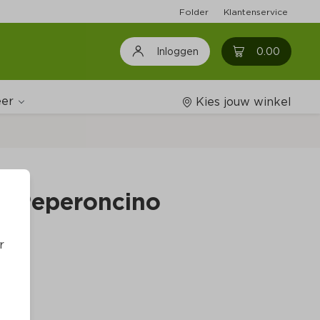
Folder
Klantenservice
0
0.00
Inloggen
er
Kies jouw winkel
Wijnshop
us Peperoncino
Boodschappenlijstjes
r