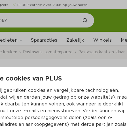
jvers
PLUS Express: over 2 uur op jouw adres
ed eten
Me
Spaaracties
Zakelijk
Winkels
ale keuken
Pastasaus, tomatenpuree
Pastasaus kant-en-klaar
e cookies van PLUS
Grand'Italia Pastasa
j gebruiken cookies en vergelijkbare technologieën,
Per Pot 260 g 
dat wij en derden jouw gedrag op onze website(s), maa
k daarbuiten kunnen volgen, ook wanneer je doorklikt
Product niet beschikbaar bij jouw PLUS.
nuit onze e-mails en nieuwsbrieven. Verder kunnen wij
rsleutelde persoonsgegevens delen (zoals een e-
iladres en aankoopgegevens) met derde partijen zoals