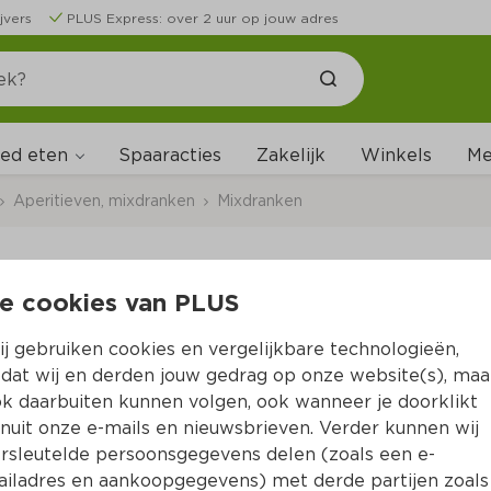
jvers
PLUS Express: over 2 uur op jouw adres
ed eten
Me
Spaaracties
Zakelijk
Winkels
Aperitieven, mixdranken
Mixdranken
e cookies van PLUS
Havana club Rum & C
j gebruiken cookies en vergelijkbare technologieën,
Per Blik 250 ml 
dat wij en derden jouw gedrag op onze website(s), maa
k daarbuiten kunnen volgen, ook wanneer je doorklikt
Product niet beschikbaar bij jouw PLUS.
nuit onze e-mails en nieuwsbrieven. Verder kunnen wij
rsleutelde persoonsgegevens delen (zoals een e-
iladres en aankoopgegevens) met derde partijen zoals