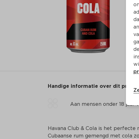
on
ad
da
an
va
ga
de
in
wi
pr
Handige informatie over dit produ
Ze
Aan mensen onder 18 jaar v
Havana Club & Cola is het perfecte 
Cubaanse rum gemengd met cola zorg