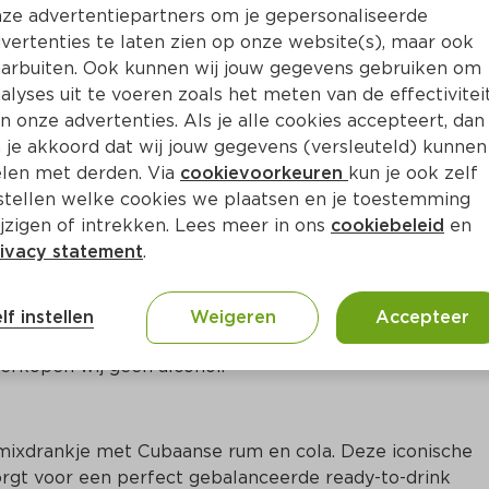
ze advertentiepartners om je gepersonaliseerde
vertenties te laten zien op onze website(s), maar ook
arbuiten. Ook kunnen wij jouw gegevens gebruiken om
alyses uit te voeren zoals het meten van de effectivitei
n onze advertenties. Als je alle cookies accepteert, dan
 je akkoord dat wij jouw gegevens (versleuteld) kunnen
len met derden. Via
cookievoorkeuren
kun je ook zelf
stellen welke cookies we plaatsen en je toestemming
jzigen of intrekken. Lees meer in ons
cookiebeleid
en
ivacy statement
.
ct
lf instellen
Weigeren
Accepteer
erkopen wij geen alcohol.
mixdrankje met Cubaanse rum en cola. Deze iconische 
t voor een perfect gebalanceerde ready-to-drink 