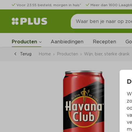
Voor 23:55 besteld, morgen in huis*
Meer dan 1600 Laagbli
Go
Producten
Aanbiedingen
Recepten
Terug
Home
Producten
Wijn, bier, sterke drank
D
Wi
zo
oo
va
ve
ma