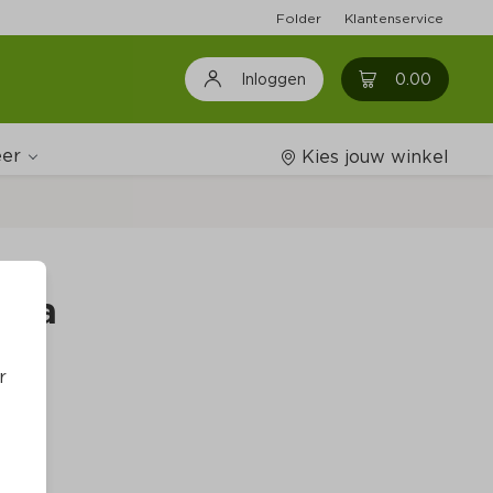
Folder
Klantenservice
0
0.00
Inloggen
er
Kies jouw winkel
Wijnshop
ola
Boodschappenlijstjes
r