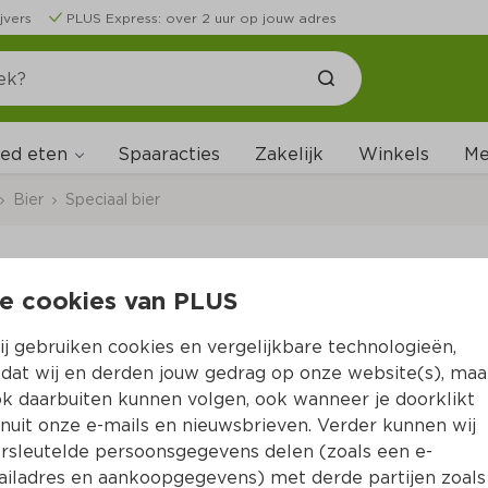
jvers
PLUS Express: over 2 uur op jouw adres
ed eten
Me
Spaaracties
Zakelijk
Winkels
Bier
Speciaal bier
e cookies van PLUS
Hertog Jan Weizener
j gebruiken cookies en vergelijkbare technologieën,
Per Set 1980 ml  (per liter 
€5.05
)
dat wij en derden jouw gedrag op onze website(s), maa
k daarbuiten kunnen volgen, ook wanneer je doorklikt
25 % korting
nuit onze e-mails en nieuwsbrieven. Verder kunnen wij
7.
49
9.99
rsleutelde persoonsgegevens delen (zoals een e-
iladres en aankoopgegevens) met derde partijen zoals