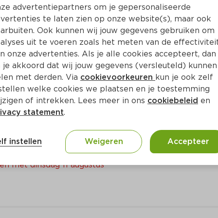
ze advertentiepartners om je gepersonaliseerde
Bewaar i
Toevoegen
vertenties te laten zien op onze website(s), maar ook
arbuiten. Ook kunnen wij jouw gegevens gebruiken om
alyses uit te voeren zoals het meten van de effectivitei
n onze advertenties. Als je alle cookies accepteert, dan
 je akkoord dat wij jouw gegevens (versleuteld) kunnen
len met derden. Via
cookievoorkeuren
kun je ook zelf
stellen welke cookies we plaatsen en je toestemming
jzigen of intrekken. Lees meer in ons
cookiebeleid
en
ivacy statement
.
rnet en Uiltje
lf instellen
Weigeren
Accepteer
sets 
en met dinsdag 11 augustus