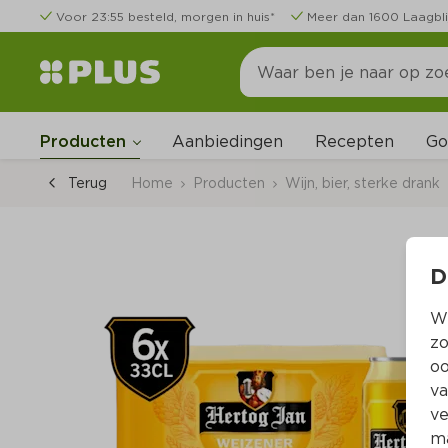
Voor 23:55 besteld, morgen in huis*
Meer dan 1600 Laagbli
Go
Producten
Aanbiedingen
Recepten
Terug
Home
Producten
Wijn, bier, sterke drank
D
Wi
zo
oo
va
ve
ma