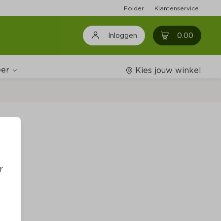
Folder
Klantenservice
0
0.00
Inloggen
er
Kies jouw winkel
Wijnshop
Boodschappenlijstjes
r