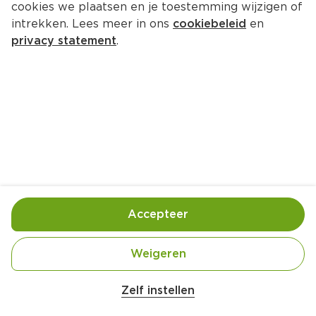
cookies we plaatsen en je toestemming wijzigen of
Holie's Crunchy Loops Original
intrekken. Lees meer in ons
cookiebeleid
en
Per Doos 350 g 
privacy statement
.
Product niet beschikbaar bij jouw PLUS.
Handige informatie over dit product
Nutri-Score A
Vegan
Accepteer
Weigeren
Gebruik- en bewaarinstructies
Zelf instellen
koel en droog.