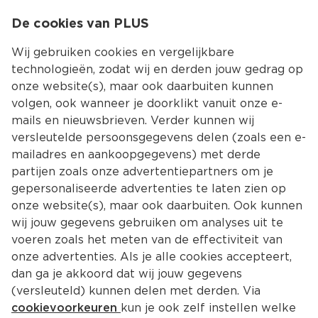
0
De cookies van PLUS
0.00
MENU
Wij gebruiken cookies en vergelijkbare
technologieën, zodat wij en derden jouw gedrag op
onze website(s), maar ook daarbuiten kunnen
Kies jouw winke
volgen, ook wanneer je doorklikt vanuit onze e-
Terug
Producten
mails en nieuwsbrieven. Verder kunnen wij
versleutelde persoonsgegevens delen (zoals een e-
mailadres en aankoopgegevens) met derde
partijen zoals onze advertentiepartners om je
gepersonaliseerde advertenties te laten zien op
onze website(s), maar ook daarbuiten. Ook kunnen
wij jouw gegevens gebruiken om analyses uit te
voeren zoals het meten van de effectiviteit van
onze advertenties. Als je alle cookies accepteert,
dan ga je akkoord dat wij jouw gegevens
(versleuteld) kunnen delen met derden. Via
cookievoorkeuren
kun je ook zelf instellen welke