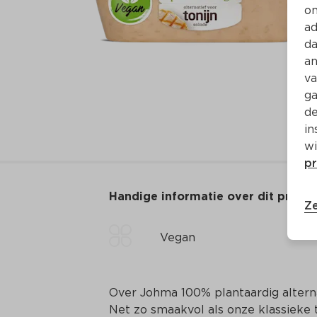
on
ad
da
an
va
ga
de
in
wi
pr
Handige informatie over dit produ
Ze
Vegan
Over Johma 100% plantaardig alternat
Net zo smaakvol als onze klassieke 