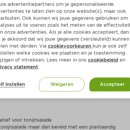
Bewaar i
Toevoegen
ze advertentiepartners om je gepersonaliseerde
vertenties te laten zien op onze website(s), maar ook
arbuiten. Ook kunnen wij jouw gegevens gebruiken om
alyses uit te voeren zoals het meten van de effectivitei
n onze advertenties. Als je alle cookies accepteert, dan
 je akkoord dat wij jouw gegevens (versleuteld) kunnen
len met derden. Via
cookievoorkeuren
kun je ook zelf
stellen welke cookies we plaatsen en je toestemming
jzigen of intrekken. Lees meer in ons
cookiebeleid
en
ivacy statement
.
ct
lf instellen
Weigeren
Accepteer
ief voor tonijnsalade 

tonijnsalade maar dan bereid met een plantaardig 