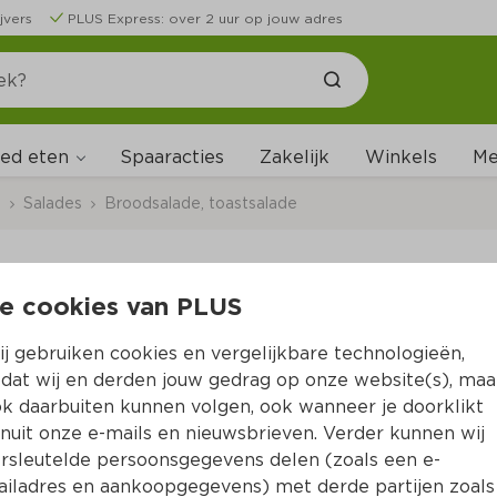
jvers
PLUS Express: over 2 uur op jouw adres
ed eten
Me
Spaaracties
Zakelijk
Winkels
s
Salades
Broodsalade, toastsalade
e cookies van PLUS
Johma 100% plantaar
j gebruiken cookies en vergelijkbare technologieën,
Per Kuipje 175 g  (per kilo €18.23)
dat wij en derden jouw gedrag op onze website(s), maa
k daarbuiten kunnen volgen, ook wanneer je doorklikt
3.
19
nuit onze e-mails en nieuwsbrieven. Verder kunnen wij
rsleutelde persoonsgegevens delen (zoals een e-
iladres en aankoopgegevens) met derde partijen zoals