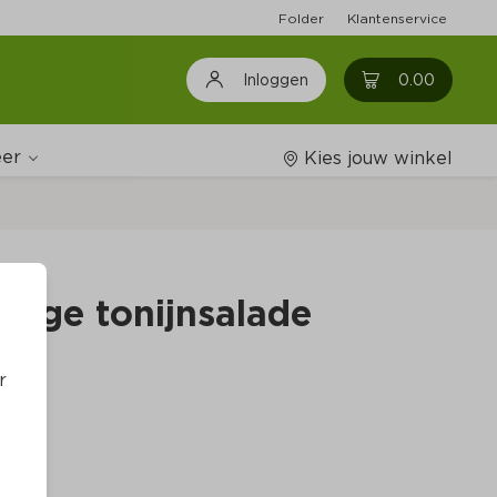
Folder
Klantenservice
0
0.00
Inloggen
er
Kies jouw winkel
Wijnshop
dige tonijnsalade
Boodschappenlijstjes
r