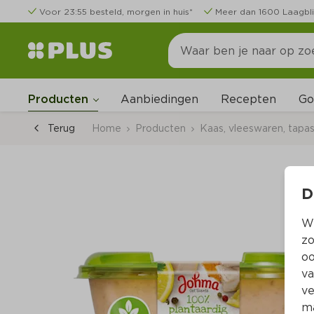
Voor 23:55 besteld, morgen in huis*
Meer dan 1600 Laagbli
Go
Producten
Aanbiedingen
Recepten
Terug
Home
Producten
Kaas, vleeswaren, tapa
D
Wi
zo
oo
va
ve
ma