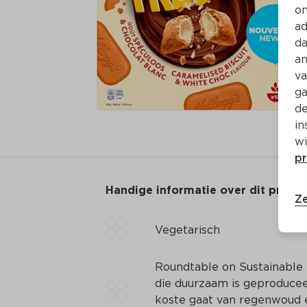
on
ad
da
an
va
ga
de
in
wi
pr
Handige informatie over dit produ
Ze
Vegetarisch
Roundtable on Sustainable 
die duurzaam is geproducee
koste gaat van regenwoud e