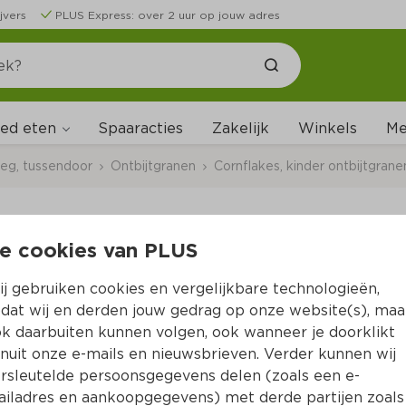
jvers
PLUS Express: over 2 uur op jouw adres
ed eten
Me
Spaaracties
Zakelijk
Winkels
leg, tussendoor
Ontbijtgranen
Cornflakes, kinder ontbijtgrane
e cookies van PLUS
Kellogg's Tresor Spe
j gebruiken cookies en vergelijkbare technologieën,
Per Doos 375 g  (per kilo €13.04)
dat wij en derden jouw gedrag op onze website(s), maa
k daarbuiten kunnen volgen, ook wanneer je doorklikt
4.
89
nuit onze e-mails en nieuwsbrieven. Verder kunnen wij
rsleutelde persoonsgegevens delen (zoals een e-
iladres en aankoopgegevens) met derde partijen zoals