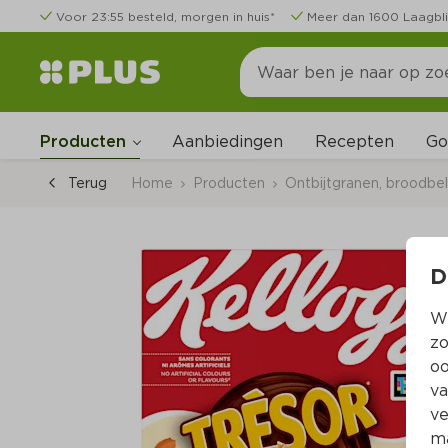
Voor 23:55 besteld, morgen in huis*
Meer dan 1600 Laagbli
Go
Producten
Aanbiedingen
Recepten
Terug
Home
Producten
Ontbijtgranen, broodbe
D
Wi
zo
oo
va
ve
ma