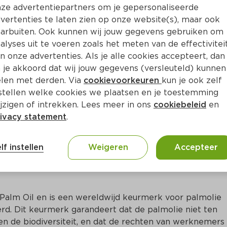
Bewaar i
Toevoegen
ze advertentiepartners om je gepersonaliseerde
vertenties te laten zien op onze website(s), maar ook
arbuiten. Ook kunnen wij jouw gegevens gebruiken om
alyses uit te voeren zoals het meten van de effectivitei
n onze advertenties. Als je alle cookies accepteert, dan
 je akkoord dat wij jouw gegevens (versleuteld) kunnen
len met derden. Via
cookievoorkeuren
kun je ook zelf
stellen welke cookies we plaatsen en je toestemming
jzigen of intrekken. Lees meer in ons
cookiebeleid
en
ivacy statement
.
ct
lf instellen
Weigeren
Accepteer
Palm Oil en is een wereldwijd keurmerk voor palmolie 
rd. Dit keurmerk garandeert dat de palmolie niet ten 
n de biodiversiteit, en dat de rechten van werknemers 