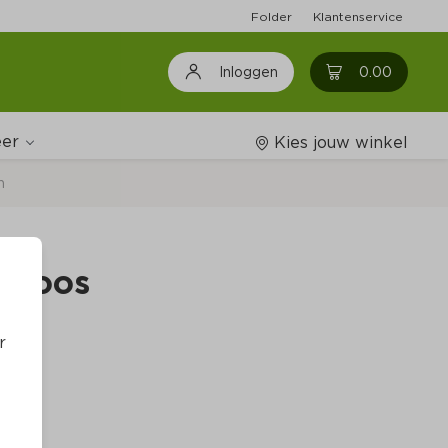
Folder
Klantenservice
0
0.00
Inloggen
er
Kies jouw winkel
n
Wijnshop
culoos
Boodschappenlijstjes
r