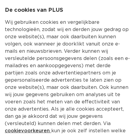
0
De cookies van PLUS
0.00
MENU
Wij gebruiken cookies en vergelijkbare
technologieën, zodat wij en derden jouw gedrag op
onze website(s), maar ook daarbuiten kunnen
Kies jouw winke
volgen, ook wanneer je doorklikt vanuit onze e-
Terug
Producten
mails en nieuwsbrieven. Verder kunnen wij
versleutelde persoonsgegevens delen (zoals een e-
mailadres en aankoopgegevens) met derde
partijen zoals onze advertentiepartners om je
gepersonaliseerde advertenties te laten zien op
onze website(s), maar ook daarbuiten. Ook kunnen
wij jouw gegevens gebruiken om analyses uit te
voeren zoals het meten van de effectiviteit van
onze advertenties. Als je alle cookies accepteert,
dan ga je akkoord dat wij jouw gegevens
(versleuteld) kunnen delen met derden. Via
cookievoorkeuren
kun je ook zelf instellen welke