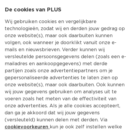
0
De cookies van PLUS
0.00
MENU
Wij gebruiken cookies en vergelijkbare
technologieën, zodat wij en derden jouw gedrag op
onze website(s), maar ook daarbuiten kunnen
Kies jouw winke
volgen, ook wanneer je doorklikt vanuit onze e-
Terug
Producten
mails en nieuwsbrieven. Verder kunnen wij
versleutelde persoonsgegevens delen (zoals een e-
mailadres en aankoopgegevens) met derde
partijen zoals onze advertentiepartners om je
gepersonaliseerde advertenties te laten zien op
onze website(s), maar ook daarbuiten. Ook kunnen
wij jouw gegevens gebruiken om analyses uit te
voeren zoals het meten van de effectiviteit van
onze advertenties. Als je alle cookies accepteert,
dan ga je akkoord dat wij jouw gegevens
(versleuteld) kunnen delen met derden. Via
cookievoorkeuren
kun je ook zelf instellen welke