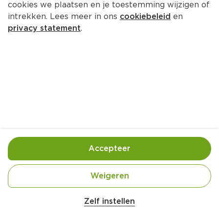
cookies we plaatsen en je toestemming wijzigen of
Kleiner Klopfer Fun mix
intrekken. Lees meer in ons
cookiebeleid
en
Per Doos 25 st  (per stuks €0.72)
privacy statement
.
17.
99
Vanwege de alcoholwet verkopen wij enkel nog 
sterke drank in onze winkels
Bewaar in je lijstje
Accepteer
Handige informatie over dit product
Aan mensen onder 18 jaar verkopen wij geen 
Weigeren
alcohol.
Zelf instellen