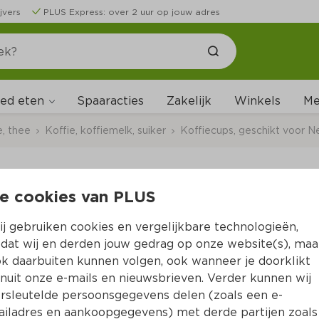
jvers
PLUS Express: over 2 uur op jouw adres
ed eten
Me
Spaaracties
Zakelijk
Winkels
e, thee
Koffie, koffiemelk, suiker
Koffiecups, geschikt voor N
e cookies van PLUS
L'Or Espresso capsule
j gebruiken cookies en vergelijkbare technologieën,
Per Doos 40 st 
dat wij en derden jouw gedrag op onze website(s), maa
k daarbuiten kunnen volgen, ook wanneer je doorklikt
Product niet beschikbaar bij jouw PLUS.
nuit onze e-mails en nieuwsbrieven. Verder kunnen wij
rsleutelde persoonsgegevens delen (zoals een e-
iladres en aankoopgegevens) met derde partijen zoals