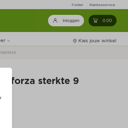
Folder
Klantenservice
0
0.00
Inloggen
er
Kies jouw winkel
espresso
Wijnshop
s forza sterkte 9
Boodschappenlijstjes
r