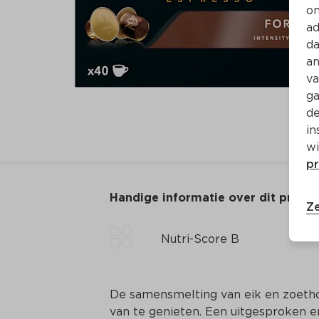
on
ad
da
an
va
ga
de
in
wi
pr
Handige informatie over dit produ
Ze
Nutri-Score B
De samensmelting van eik en zoetho
van te genieten. Een uitgesproken en