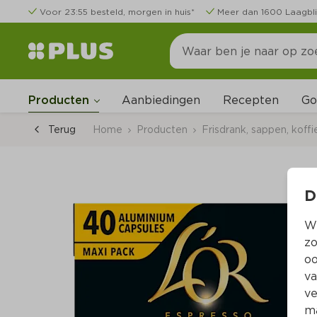
Voor 23:55 besteld, morgen in huis*
Meer dan 1600 Laagbli
Go
Producten
Aanbiedingen
Recepten
Terug
Home
Producten
Frisdrank, sappen, koffi
D
Wi
zo
oo
va
ve
ma