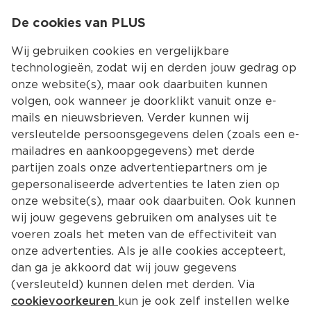
0
De cookies van PLUS
0.00
MENU
Wij gebruiken cookies en vergelijkbare
technologieën, zodat wij en derden jouw gedrag op
onze website(s), maar ook daarbuiten kunnen
Kies jouw winke
volgen, ook wanneer je doorklikt vanuit onze e-
Terug
Producten
mails en nieuwsbrieven. Verder kunnen wij
versleutelde persoonsgegevens delen (zoals een e-
mailadres en aankoopgegevens) met derde
partijen zoals onze advertentiepartners om je
gepersonaliseerde advertenties te laten zien op
onze website(s), maar ook daarbuiten. Ook kunnen
wij jouw gegevens gebruiken om analyses uit te
voeren zoals het meten van de effectiviteit van
onze advertenties. Als je alle cookies accepteert,
dan ga je akkoord dat wij jouw gegevens
(versleuteld) kunnen delen met derden. Via
cookievoorkeuren
kun je ook zelf instellen welke