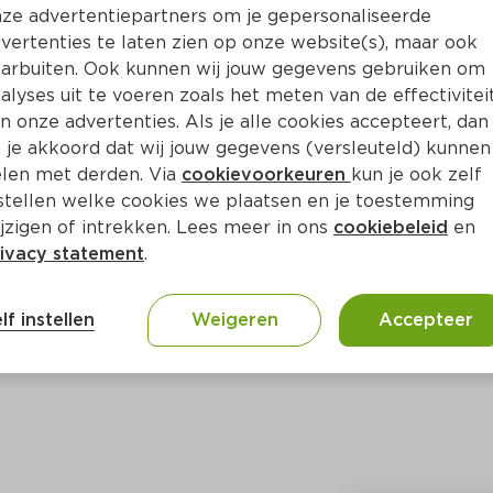
Bewaar i
Toevoegen
ze advertentiepartners om je gepersonaliseerde
vertenties te laten zien op onze website(s), maar ook
arbuiten. Ook kunnen wij jouw gegevens gebruiken om
alyses uit te voeren zoals het meten van de effectivitei
n onze advertenties. Als je alle cookies accepteert, dan
 je akkoord dat wij jouw gegevens (versleuteld) kunnen
len met derden. Via
cookievoorkeuren
kun je ook zelf
stellen welke cookies we plaatsen en je toestemming
jzigen of intrekken. Lees meer in ons
cookiebeleid
en
ivacy statement
.
ct
lf instellen
Weigeren
Accepteer