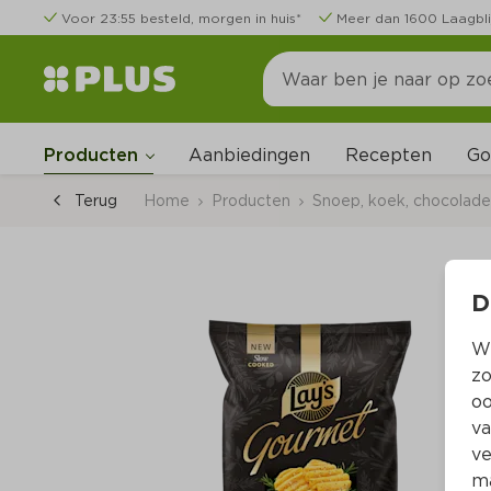
Voor 23:55 besteld, morgen in huis*
Meer dan 1600 Laagbli
Go
Producten
Aanbiedingen
Recepten
Terug
Home
Producten
Snoep, koek, chocolade,
D
Wi
zo
oo
va
ve
ma