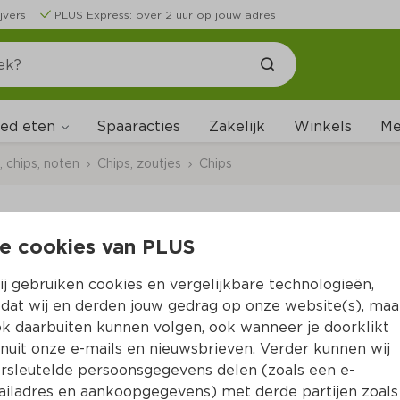
jvers
PLUS Express: over 2 uur op jouw adres
ed eten
Me
Spaaracties
Zakelijk
Winkels
 chips, noten
Chips, zoutjes
Chips
e cookies van PLUS
Lays Wavy Cut Sea Sa
j gebruiken cookies en vergelijkbare technologieën,
Per Zak 145 g  (per kilo €20.62)
dat wij en derden jouw gedrag op onze website(s), maa
k daarbuiten kunnen volgen, ook wanneer je doorklikt
2.
99
nuit onze e-mails en nieuwsbrieven. Verder kunnen wij
rsleutelde persoonsgegevens delen (zoals een e-
iladres en aankoopgegevens) met derde partijen zoals