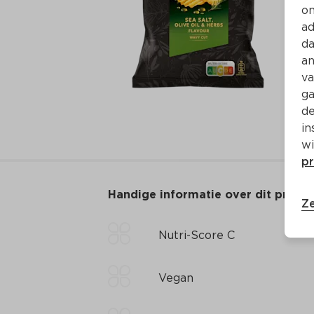
on
ad
da
an
va
ga
de
in
wi
pr
Handige informatie over dit produ
Ze
Nutri-Score C
Vegan