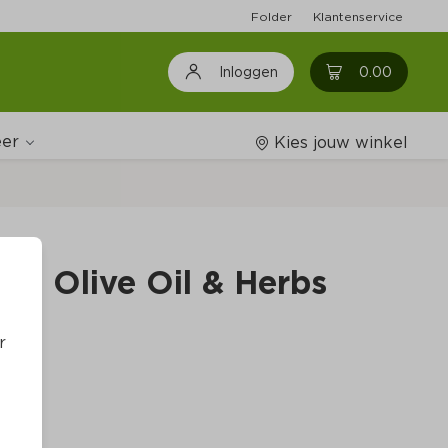
Folder
Klantenservice
0
0.00
Inloggen
er
Kies jouw winkel
Wijnshop
lt, Olive Oil & Herbs
Boodschappenlijstjes
r