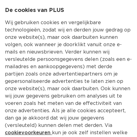
0
De cookies van PLUS
0.00
MENU
Wij gebruiken cookies en vergelijkbare
technologieën, zodat wij en derden jouw gedrag op
onze website(s), maar ook daarbuiten kunnen
Kies jouw winke
volgen, ook wanneer je doorklikt vanuit onze e-
Terug
Producten
mails en nieuwsbrieven. Verder kunnen wij
versleutelde persoonsgegevens delen (zoals een e-
mailadres en aankoopgegevens) met derde
partijen zoals onze advertentiepartners om je
gepersonaliseerde advertenties te laten zien op
onze website(s), maar ook daarbuiten. Ook kunnen
wij jouw gegevens gebruiken om analyses uit te
voeren zoals het meten van de effectiviteit van
onze advertenties. Als je alle cookies accepteert,
dan ga je akkoord dat wij jouw gegevens
(versleuteld) kunnen delen met derden. Via
cookievoorkeuren
kun je ook zelf instellen welke