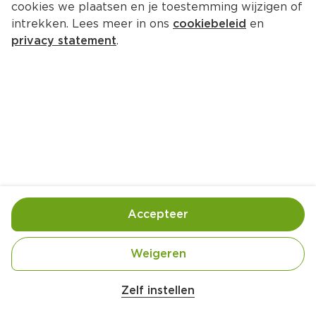
cookies we plaatsen en je toestemming wijzigen of
Lindeboom MANGO RADLER 2.0
intrekken. Lees meer in ons
cookiebeleid
en
Per Fles 300 ml  (per liter €5.30)
privacy statement
.
1.
59
Toevoegen
Bewaar in je lijstje
Accepteer
Handige informatie over dit product
Aan mensen onder 18 jaar verkopen wij geen 
Weigeren
alcohol.
Zelf instellen
Een unieke combinatie van het fameuze
