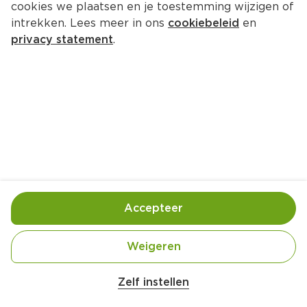
cookies we plaatsen en je toestemming wijzigen of
Lu Tuc bacon
intrekken. Lees meer in ons
cookiebeleid
en
Per Wikkel 100 g  (per kilo €13.90)
privacy statement
.
1.
39
Toevoegen
Bewaar in je lijstje
Accepteer
Handige informatie over dit product
Ovengebakken

Weigeren
Lichte, luchtige, zoute crackers

Smakelijk en krokant
Zelf instellen
Het vertrouwde krokante gezouten TUC koekje. 