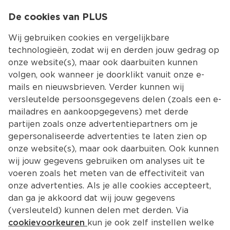
0
De cookies van PLUS
0.00
MENU
Wij gebruiken cookies en vergelijkbare
technologieën, zodat wij en derden jouw gedrag op
onze website(s), maar ook daarbuiten kunnen
Kies jouw winke
volgen, ook wanneer je doorklikt vanuit onze e-
Terug
Producten
mails en nieuwsbrieven. Verder kunnen wij
versleutelde persoonsgegevens delen (zoals een e-
mailadres en aankoopgegevens) met derde
partijen zoals onze advertentiepartners om je
gepersonaliseerde advertenties te laten zien op
onze website(s), maar ook daarbuiten. Ook kunnen
wij jouw gegevens gebruiken om analyses uit te
voeren zoals het meten van de effectiviteit van
onze advertenties. Als je alle cookies accepteert,
dan ga je akkoord dat wij jouw gegevens
(versleuteld) kunnen delen met derden. Via
cookievoorkeuren
kun je ook zelf instellen welke