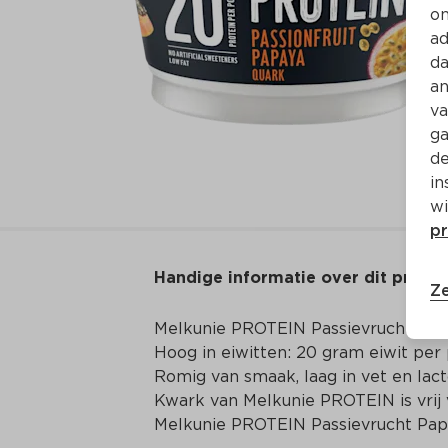
on
ad
da
an
va
ga
de
in
wi
pr
Handige informatie over dit produ
Ze
Melkunie PROTEIN Passievrucht Pap
Hoog in eiwitten: 20 gram eiwit per 
Romig van smaak, laag in vet en lacto
Kwark van Melkunie PROTEIN is vrij 
Melkunie PROTEIN Passievrucht Pap