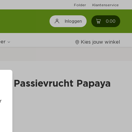
Folder
Klantenservice
0
0.00
Inloggen
er
Kies jouw winkel
Wijnshop
rk Passievrucht Papaya
Boodschappenlijstjes
r