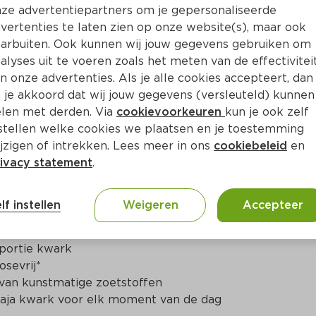
Bewaar i
Toevoegen
ze advertentiepartners om je gepersonaliseerde
vertenties te laten zien op onze website(s), maar ook
arbuiten. Ook kunnen wij jouw gegevens gebruiken om
alyses uit te voeren zoals het meten van de effectivitei
n onze advertenties. Als je alle cookies accepteert, dan
 je akkoord dat wij jouw gegevens (versleuteld) kunnen
len met derden. Via
cookievoorkeuren
kun je ook zelf
stellen welke cookies we plaatsen en je toestemming
jzigen of intrekken. Lees meer in ons
cookiebeleid
en
ivacy statement
.
ct
lf instellen
Weigeren
Accepteer
aja Kwark 200g

portie kwark

sevrij*

van kunstmatige zoetstoffen

aja kwark voor elk moment van de dag