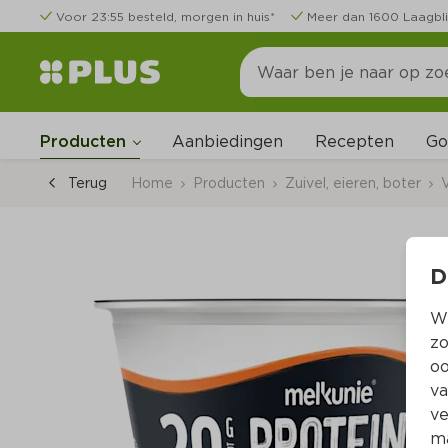
Voor 23:55 besteld, morgen in huis*
Meer dan 1600 Laagbli
Go
Producten
Aanbiedingen
Recepten
Terug
Home
Producten
Zuivel, eieren, boter
V
D
Wi
zo
oo
va
ve
ma