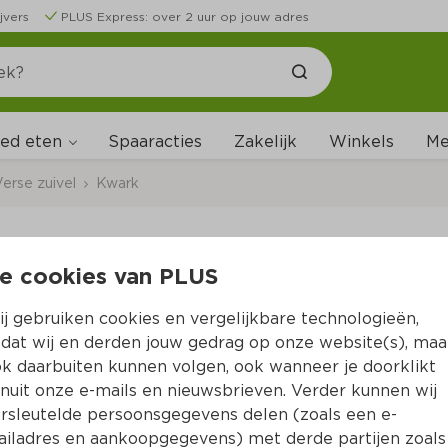
jvers
PLUS Express: over 2 uur op jouw adres
ed eten
Me
Spaaracties
Zakelijk
Winkels
erse zuivel
Kwark
e cookies van PLUS
Melkunie Protein Kwa
j gebruiken cookies en vergelijkbare technologieën,
Per Kuipje 200 g  (per kilo €7.45)
dat wij en derden jouw gedrag op onze website(s), maa
k daarbuiten kunnen volgen, ook wanneer je doorklikt
1.
49
nuit onze e-mails en nieuwsbrieven. Verder kunnen wij
rsleutelde persoonsgegevens delen (zoals een e-
iladres en aankoopgegevens) met derde partijen zoals