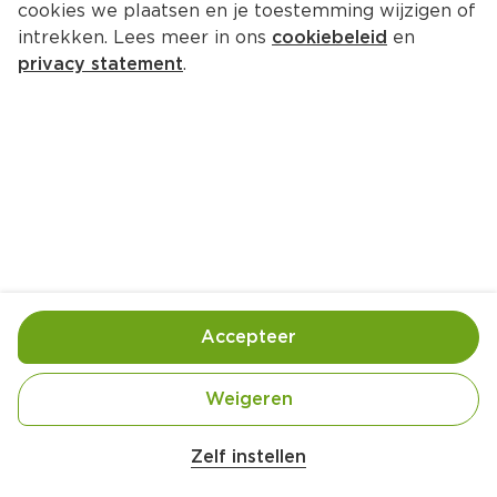
cookies we plaatsen en je toestemming wijzigen of
Neutraal Feyenoord Douchegel 
intrekken. Lees meer in ons
cookiebeleid
en
haar en body
privacy statement
.
Per Tube 200 ml  (per liter €12.45)
2.
49
Toevoegen
Bewaar in je lijstje
Accepteer
Ingrediënten
Weigeren
Ingrediënten:  Aqua , Sodium Laureth Sulfate , 
Sodium Chloride, Cocamidopropyl Betaine, 
Zelf instellen
Polyquaternium-39, Coco-Glucoside , Glyceryl 