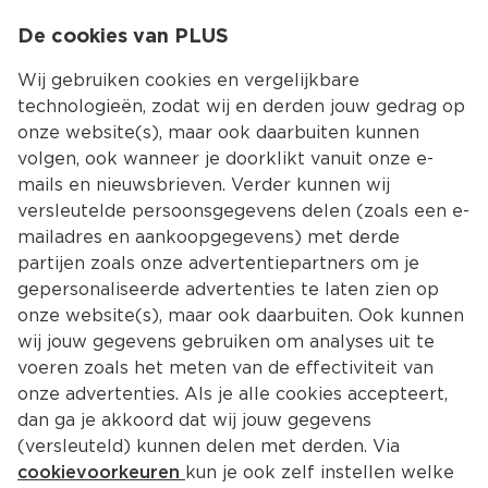
0
De cookies van PLUS
0.00
MENU
Wij gebruiken cookies en vergelijkbare
technologieën, zodat wij en derden jouw gedrag op
onze website(s), maar ook daarbuiten kunnen
Kies jouw winke
volgen, ook wanneer je doorklikt vanuit onze e-
Terug
Producten
mails en nieuwsbrieven. Verder kunnen wij
versleutelde persoonsgegevens delen (zoals een e-
mailadres en aankoopgegevens) met derde
partijen zoals onze advertentiepartners om je
gepersonaliseerde advertenties te laten zien op
onze website(s), maar ook daarbuiten. Ook kunnen
wij jouw gegevens gebruiken om analyses uit te
voeren zoals het meten van de effectiviteit van
onze advertenties. Als je alle cookies accepteert,
dan ga je akkoord dat wij jouw gegevens
(versleuteld) kunnen delen met derden. Via
cookievoorkeuren
kun je ook zelf instellen welke