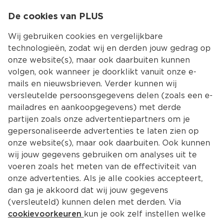
0
De cookies van PLUS
0.00
MENU
Wij gebruiken cookies en vergelijkbare
technologieën, zodat wij en derden jouw gedrag op
onze website(s), maar ook daarbuiten kunnen
Kies jouw winke
volgen, ook wanneer je doorklikt vanuit onze e-
Terug
Producten
mails en nieuwsbrieven. Verder kunnen wij
versleutelde persoonsgegevens delen (zoals een e-
mailadres en aankoopgegevens) met derde
partijen zoals onze advertentiepartners om je
gepersonaliseerde advertenties te laten zien op
onze website(s), maar ook daarbuiten. Ook kunnen
wij jouw gegevens gebruiken om analyses uit te
voeren zoals het meten van de effectiviteit van
onze advertenties. Als je alle cookies accepteert,
dan ga je akkoord dat wij jouw gegevens
(versleuteld) kunnen delen met derden. Via
cookievoorkeuren
kun je ook zelf instellen welke