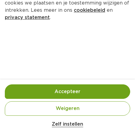
cookies we plaatsen en je toestemming wijzigen of
Ocean Spray Pink cranberry & 
intrekken. Lees meer in ons
cookiebeleid
en
perzik
privacy statement
.
Per Fles 1000 ml
2.
79
Toevoegen
Bewaar in je lijstje
Accepteer
Handige informatie over dit product
Weigeren
PET-fles met statiegeld
Zelf instellen