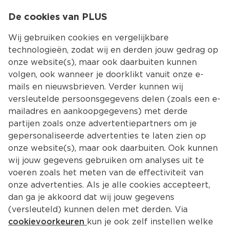
0
De cookies van PLUS
0.00
MENU
Wij gebruiken cookies en vergelijkbare
technologieën, zodat wij en derden jouw gedrag op
onze website(s), maar ook daarbuiten kunnen
Kies jouw winke
volgen, ook wanneer je doorklikt vanuit onze e-
Terug
Producten
mails en nieuwsbrieven. Verder kunnen wij
versleutelde persoonsgegevens delen (zoals een e-
mailadres en aankoopgegevens) met derde
partijen zoals onze advertentiepartners om je
gepersonaliseerde advertenties te laten zien op
onze website(s), maar ook daarbuiten. Ook kunnen
wij jouw gegevens gebruiken om analyses uit te
voeren zoals het meten van de effectiviteit van
onze advertenties. Als je alle cookies accepteert,
dan ga je akkoord dat wij jouw gegevens
(versleuteld) kunnen delen met derden. Via
cookievoorkeuren
kun je ook zelf instellen welke