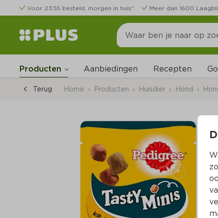
Voor 23:55 besteld, morgen in huis*
Meer dan 1600 Laagbli
Go
Producten
Aanbiedingen
Recepten
Terug
Home
Producten
Huisdier
Hond
Hon
D
Wi
zo
oo
va
ve
ma