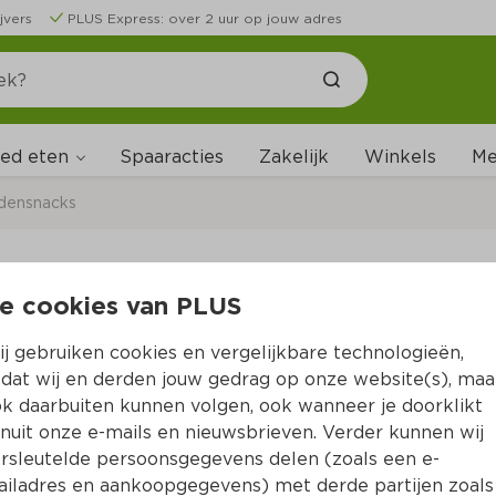
jvers
PLUS Express: over 2 uur op jouw adres
ed eten
Me
Spaaracties
Zakelijk
Winkels
densnacks
e cookies van PLUS
Pedigree Tasty Mini
j gebruiken cookies en vergelijkbare technologieën,
Per Zak 130 g  (per kilo €18.38)
dat wij en derden jouw gedrag op onze website(s), maa
k daarbuiten kunnen volgen, ook wanneer je doorklikt
2.
39
nuit onze e-mails en nieuwsbrieven. Verder kunnen wij
rsleutelde persoonsgegevens delen (zoals een e-
iladres en aankoopgegevens) met derde partijen zoals