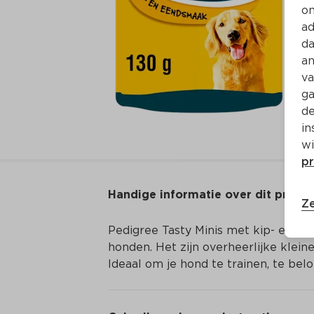
on
ad
da
an
va
ga
de
in
wi
pr
Handige informatie over dit produ
Ze
Pedigree Tasty Minis met kip- en een
honden. Het zijn overheerlijke klein
Ideaal om je hond te trainen, te b