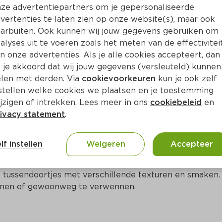
Bewaar i
Toevoegen
ze advertentiepartners om je gepersonaliseerde
vertenties te laten zien op onze website(s), maar ook
arbuiten. Ook kunnen wij jouw gegevens gebruiken om
alyses uit te voeren zoals het meten van de effectivitei
n onze advertenties. Als je alle cookies accepteert, dan
 je akkoord dat wij jouw gegevens (versleuteld) kunnen
len met derden. Via
cookievoorkeuren
kun je ook zelf
stellen welke cookies we plaatsen en je toestemming
jzigen of intrekken. Lees meer in ons
cookiebeleid
en
ivacy statement
.
ct
lf instellen
Weigeren
Accepteer
dsmaak zijn sappige, hapklare traktaties voor volwasse
e tussendoortjes met verschillende texturen en smaken. 
elonen of gewoonweg te verwennen.