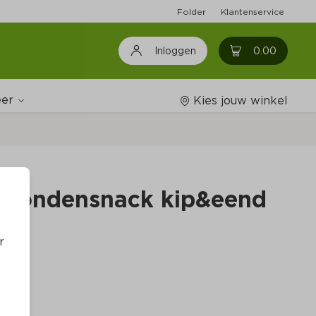
Folder
Klantenservice
0
0.00
Inloggen
er
Kies jouw winkel
Wijnshop
's hondensnack kip&eend
Boodschappenlijstjes
r