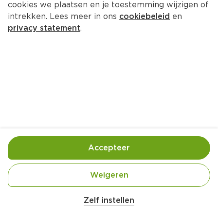
cookies we plaatsen en je toestemming wijzigen of
PLUS Bourgondische kippendij
intrekken. Lees meer in ons
cookiebeleid
en
Per 125 gram  (per kilo €22.32)
privacy statement
.
2.
79
Toevoegen
Bewaar in je lijstje
Accepteer
Handige informatie over dit product
Beter Leven 1 Ster
Weigeren
Zelf instellen
Nutri-Score D