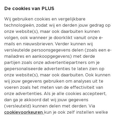
0
De cookies van PLUS
0.00
MENU
Wij gebruiken cookies en vergelijkbare
technologieën, zodat wij en derden jouw gedrag op
onze website(s), maar ook daarbuiten kunnen
Kies jouw winke
volgen, ook wanneer je doorklikt vanuit onze e-
Terug
Producten
mails en nieuwsbrieven. Verder kunnen wij
versleutelde persoonsgegevens delen (zoals een e-
mailadres en aankoopgegevens) met derde
partijen zoals onze advertentiepartners om je
gepersonaliseerde advertenties te laten zien op
onze website(s), maar ook daarbuiten. Ook kunnen
wij jouw gegevens gebruiken om analyses uit te
voeren zoals het meten van de effectiviteit van
onze advertenties. Als je alle cookies accepteert,
dan ga je akkoord dat wij jouw gegevens
(versleuteld) kunnen delen met derden. Via
cookievoorkeuren
kun je ook zelf instellen welke