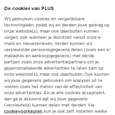
0
De cookies van PLUS
0.00
MENU
Wij gebruiken cookies en vergelijkbare
technologieën, zodat wij en derden jouw gedrag op
onze website(s), maar ook daarbuiten kunnen
Kies jouw winke
volgen, ook wanneer je doorklikt vanuit onze e-
Terug
Producten
mails en nieuwsbrieven. Verder kunnen wij
versleutelde persoonsgegevens delen (zoals een e-
mailadres en aankoopgegevens) met derde
partijen zoals onze advertentiepartners om je
gepersonaliseerde advertenties te laten zien op
onze website(s), maar ook daarbuiten. Ook kunnen
wij jouw gegevens gebruiken om analyses uit te
voeren zoals het meten van de effectiviteit van
onze advertenties. Als je alle cookies accepteert,
dan ga je akkoord dat wij jouw gegevens
(versleuteld) kunnen delen met derden. Via
cookievoorkeuren
kun je ook zelf instellen welke