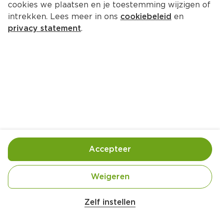
cookies we plaatsen en je toestemming wijzigen of
PLUS Chutney mango chili
intrekken. Lees meer in ons
cookiebeleid
en
Per Kuipje 100 g  (per kilo €19.90)
privacy statement
.
1.
99
Toevoegen
Bewaar in je lijstje
Accepteer
Handige informatie over dit product
Nutri-Score C
Weigeren
Zelf instellen
Vegan