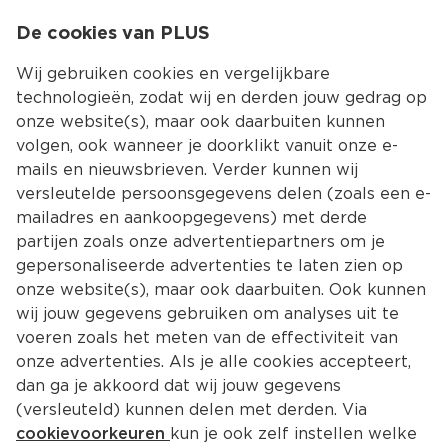
0
De cookies van PLUS
0.00
MENU
Wij gebruiken cookies en vergelijkbare
technologieën, zodat wij en derden jouw gedrag op
onze website(s), maar ook daarbuiten kunnen
Kies jouw winke
volgen, ook wanneer je doorklikt vanuit onze e-
Terug
Producten
mails en nieuwsbrieven. Verder kunnen wij
versleutelde persoonsgegevens delen (zoals een e-
mailadres en aankoopgegevens) met derde
partijen zoals onze advertentiepartners om je
gepersonaliseerde advertenties te laten zien op
onze website(s), maar ook daarbuiten. Ook kunnen
wij jouw gegevens gebruiken om analyses uit te
voeren zoals het meten van de effectiviteit van
onze advertenties. Als je alle cookies accepteert,
dan ga je akkoord dat wij jouw gegevens
(versleuteld) kunnen delen met derden. Via
cookievoorkeuren
kun je ook zelf instellen welke