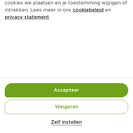
cookies we plaatsen en je toestemming wijzigen of
PLUS Kaneelknoop
intrekken. Lees meer in ons
cookiebeleid
en
Stuk 100 g  (kilo €13.90)
privacy statement
.
1.
39
Toevoegen
Bewaar in je lijstje
Accepteer
Handige informatie over dit product
Nutri-Score E
Weigeren
Zelf instellen
Vegetarisch