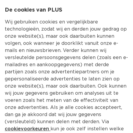
0
De cookies van PLUS
0.00
MENU
Wij gebruiken cookies en vergelijkbare
technologieën, zodat wij en derden jouw gedrag op
onze website(s), maar ook daarbuiten kunnen
Kies jouw winke
volgen, ook wanneer je doorklikt vanuit onze e-
Terug
Producten
mails en nieuwsbrieven. Verder kunnen wij
versleutelde persoonsgegevens delen (zoals een e-
mailadres en aankoopgegevens) met derde
partijen zoals onze advertentiepartners om je
gepersonaliseerde advertenties te laten zien op
onze website(s), maar ook daarbuiten. Ook kunnen
wij jouw gegevens gebruiken om analyses uit te
voeren zoals het meten van de effectiviteit van
onze advertenties. Als je alle cookies accepteert,
dan ga je akkoord dat wij jouw gegevens
(versleuteld) kunnen delen met derden. Via
cookievoorkeuren
kun je ook zelf instellen welke