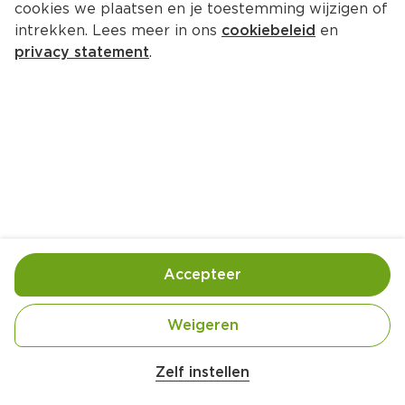
cookies we plaatsen en je toestemming wijzigen of
PLUS Kipfilet pittig
intrekken. Lees meer in ons
cookiebeleid
en
Per 125 gram  (per kilo €22.32)
privacy statement
.
2.
79
Toevoegen
Bewaar in je lijstje
Accepteer
Handige informatie over dit product
Beter Leven 1 Ster
Weigeren
Zelf instellen
Nutri-Score D