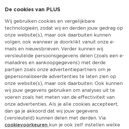
0
De cookies van PLUS
0.00
MENU
Wij gebruiken cookies en vergelijkbare
technologieën, zodat wij en derden jouw gedrag op
onze website(s), maar ook daarbuiten kunnen
Kies jouw winke
volgen, ook wanneer je doorklikt vanuit onze e-
Terug
Producten
mails en nieuwsbrieven. Verder kunnen wij
versleutelde persoonsgegevens delen (zoals een e-
mailadres en aankoopgegevens) met derde
partijen zoals onze advertentiepartners om je
gepersonaliseerde advertenties te laten zien op
onze website(s), maar ook daarbuiten. Ook kunnen
wij jouw gegevens gebruiken om analyses uit te
voeren zoals het meten van de effectiviteit van
onze advertenties. Als je alle cookies accepteert,
dan ga je akkoord dat wij jouw gegevens
(versleuteld) kunnen delen met derden. Via
cookievoorkeuren
kun je ook zelf instellen welke