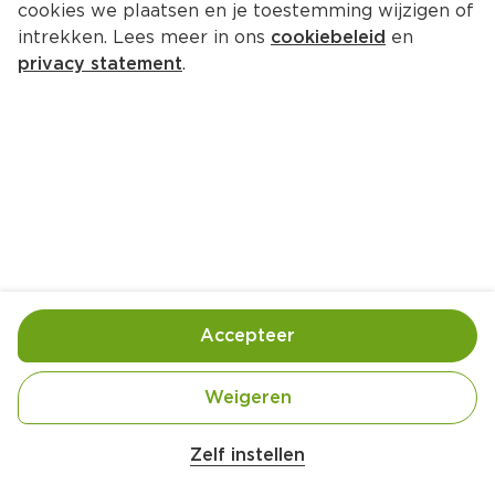
cookies we plaatsen en je toestemming wijzigen of
PLUS Korenlanders Appelpunten 
intrekken. Lees meer in ons
cookiebeleid
en
mix
privacy statement
.
Doos 6 st 
Product niet beschikbaar bij jouw PLUS.
Handige informatie over dit product
Nutri-Score D
Accepteer
Vegetarisch
Weigeren
Roundtable on Sustainable Palm Oil en is een 
Zelf instellen
wereldwijd keurmerk voor palmolie die 
duurzaam is geproduceerd. Dit keurmerk 