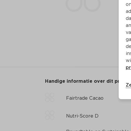
on
ad
da
an
va
ga
de
in
wi
pr
Handige informatie over dit produ
Ze
Fairtrade Cacao
Nutri-Score D