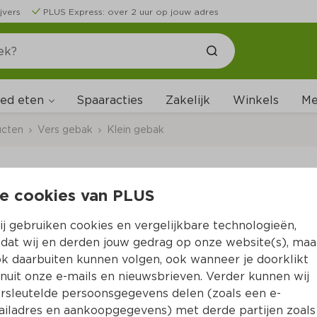
jvers
PLUS Express: over 2 uur op jouw adres
ed eten
Me
Spaaracties
Zakelijk
Winkels
ucten
Vers gebak
Klein gebak
e cookies van PLUS
PLUS Korenlanders B
j gebruiken cookies en vergelijkbare technologieën,
Per Doos 1 st
dat wij en derden jouw gedrag op onze website(s), maa
k daarbuiten kunnen volgen, ook wanneer je doorklikt
Product niet beschikbaar bij jouw PLUS.
nuit onze e-mails en nieuwsbrieven. Verder kunnen wij
rsleutelde persoonsgegevens delen (zoals een e-
iladres en aankoopgegevens) met derde partijen zoals