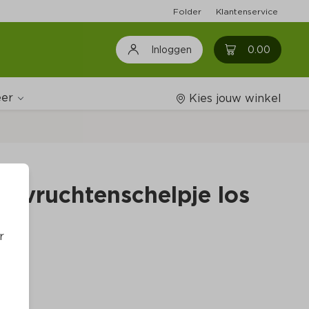
Folder
Klantenservice
0
0.00
Inloggen
er
Kies jouw winkel
Wijnshop
osvruchtenschelpje los
Boodschappenlijstjes
r