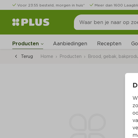
Voor 23:55 besteld, morgen in huis*
Meer dan 1600 Laagbli
Go
Producten
Aanbiedingen
Recepten
Terug
Home
Producten
Brood, gebak, bakprod
D
Wi
zo
oo
va
ve
ma